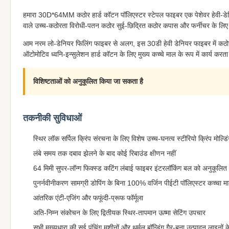
हमारा 30D*64MM कठोर हार्ड कॉटन पॉलिएस्टर स्टेपल फाइबर एक पेशेवर हेवी-डेनियर
वाले उच्च-कठोरता विरोधी-पतन कठोर सुई-छिद्रित कठोर कपास और फर्नीचर के लि
आम नरम लो-डेनियर फिलिंग फाइबर से अलग, इस 30डी हेवी डेनियर फाइबर में कठोर 
ऑटोमोटिव ध्वनि-इन्सुलेशन हार्ड कॉटन के लिए मुख्य कच्चे माल के रूप में कार्य करता
विशिष्टताओं को अनुकूलित किया जा सकता है
तकनीकी सुविधाओं
स्थिर लॉक सर्पिल क्रिंप संरचना के लिए विशेष उच्च-घनत्व स्टीरियो क्रिंप मोल्डि
लंबे समय तक दबाव झेलने के बाद कोई रिबाउंड क्षीणन नहीं
64 मिमी सुपर-लॉन्ग फिक्स्ड कटिंग लंबाई फाइबर इंटरलॉकिंग बल को अनुकूलित
पुनर्नवीनीकरण सामग्री डोपिंग के बिना 100% वर्जिन पीईटी पॉलिएस्टर कच्चा म
आंतरिक एंटी-एजिंग और फफूंदी-प्रूफ फॉर्मूला
अति-निम्न संकोचन के लिए द्वितीयक स्थिर-तापमान ऊष्मा सेटिंग उपचार
सभी मुख्यधारा की सुई पंचिंग मशीनों और थर्मल बॉन्डिंग गैर-बुना उत्पादन लाइनों