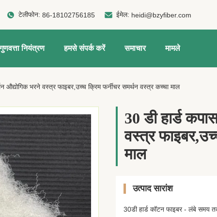
टेलीफोन:
ईमेल:
86-18102756185
heidi@bzyfiber.com
गुणवत्ता नियंत्रण
हमसे संपर्क करें
समाचार
मामले
न औद्योगिक भरने वस्त्र फाइबर,उच्च क्रिम फर्नीचर समर्थन वस्त्र कच्चा माल
30 डी हार्ड कपा
वस्त्र फाइबर,उच्
माल
उत्पाद सारांश
30डी हार्ड कॉटन फाइबर - लंबे समय त