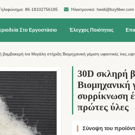
Τηλεφώνημα:
86-18102756185
Ηλεκτρονικό:
heidi@bzyfiber.com
εριοδεία Στο Εργοστάσιο
Έλεγχος Ποιότητας
Επι
 βαμβακερή ίνα Μεγάλη στήριξη Βιομηχανική γέμιση υφαντικές ίνες,υ
30D σκληρή β
Βιομηχανική 
συρρίκνωση έ
πρώτες ύλες
Σύνοψη του προϊόν