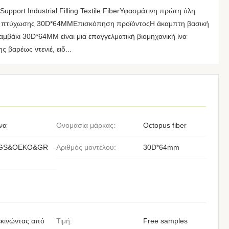
Support Industrial Filling Textile FiberΥφασμάτινη πρώτη ύλη
ς πτύχωσης 30D*64MMΕπισκόπηση προϊόντοςΗ άκαμπτη βασική
μβάκι 30D*64MM είναι μια επαγγελματική βιομηχανική ίνα
βαρέως ντενιέ, ειδ...
να
Ονομασία μάρκας:
Octopus fiber
GS&OEKO&GR
Αριθμός μοντέλου:
30D*64mm
εκινώντας από
Τιμή:
Free samples