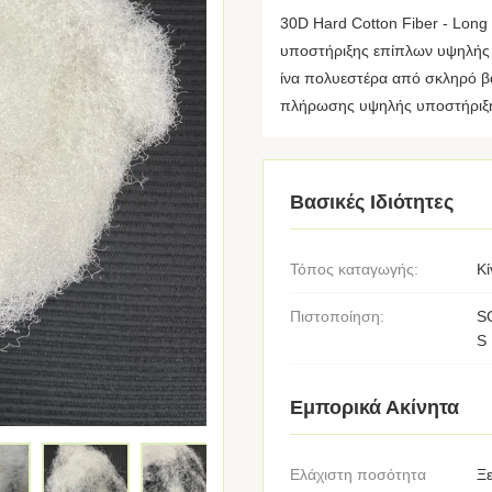
30D Hard Cotton Fiber - Long 
υποστήριξης επίπλων υψηλή
ίνα πολυεστέρα από σκληρό βα
πλήρωσης υψηλής υποστήριξης 
Βασικές Ιδιότητες
Τόπος καταγωγής:
Κί
Πιστοποίηση:
S
S
Εμπορικά Ακίνητα
Ελάχιστη ποσότητα
Ξ