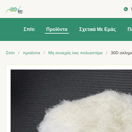
Σπίτι
Προϊόντα
Σχετικά Με Εμάς
Π
Σπίτι
/
προϊόντα
/
Μη συνεχείς ίνες πολυεστέρα
/
30D σκληρή