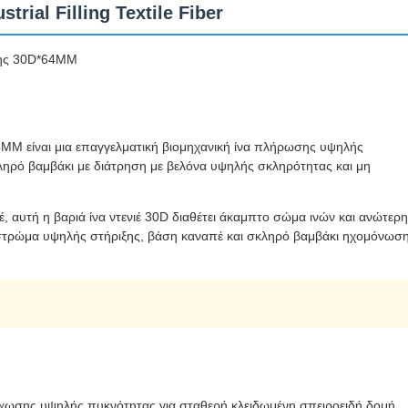
trial Filling Textile Fiber
σης 30D*64MM
MM είναι μια επαγγελματική βιομηχανική ίνα πλήρωσης υψηλής
κληρό βαμβάκι με διάτρηση με βελόνα υψηλής σκληρότητας και μη
, αυτή η βαριά ίνα ντενιέ 30D διαθέτει άκαμπτο σώμα ινών και ανώτερη
στρώμα υψηλής στήριξης, βάση καναπέ και σκληρό βαμβάκι ηχομόνωσ
ύχωσης υψηλής πυκνότητας για σταθερή κλειδωμένη σπειροειδή δομή