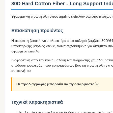
30D Hard Cotton Fiber - Long Support Indus
Υφασμάτινη πρώτη ύλη υποστήριξης επίπλων υψηλής πτύχω
Επισκόπηση προϊόντος
Η άκαμπτη βασική ίνα πολυεστέρα από σκληρό βαμβάκι 30D*64
υποστήριξης βαρέως ντενιέ, ειδικά σχεδιασμένη για άκαμπτο σ
υφασμένα έπιπλα.
Διαφορετική από την κοινή μαλακή ίνα πλήρωσης χαμηλού ντενιέ
απόδοση ρουλεμάν, που χρησιμεύει ως βασική πρώτη ύλη για 
αυτοκινήτου.
Οι προδιαγραφές μπορούν να προσαρμοστούν
Τεχνικά Χαρακτηριστικά
Εξοπλισμένο με αποκλειστική διαδικασία στερεοφωνικής πτ