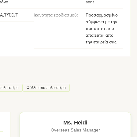
τόνο
sent
A,T/T,D/P
Ικανότητα εφοδιασμού:
Προσαρμοσμένο
σύμφωνα με την
ποσότητα που
απαιτείται από
την εταιρεία σας
πολυεστέρα
Φύλλα από πολυεστέρα
Ms. Heidi
Overseas Sales Manager