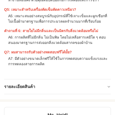
ทํางานที่มั่นคง ด้วยคุณสมบัติป้องกันการเหลืองและการชรา
Q5: เหมาะสําหรับเครื่องคัดเข็มคัดคาวเหนียว?
A5: เหมาะสมอย่างสมบูรณ์กับอุปกรณ์ที่ใช้เจาะเข็มและผูกเชือกที่
ไม่เนื้อผ้ามาตรฐานเพื่อการประมวลผลจํานวนมากที่เรียบร้อย
คําถามที่ 6: สายใยไม่มีกลิ่นและเป็นมิตรกับสิ่งแวดล้อมหรือไม่
A6: การผลิตที่ไม่มีกลิ่น ไม่เป็นพิษ โดยไม่เหลือสารเคมีใด ๆ ตอบ
สนองมาตรฐานการส่งออกสิ่งแวดล้อมสากลของผ้าบ้าน
Q7: ผมสามารถรับตัวอย่างทดสอบฟรีได้มั้ย?
A7: มีตัวอย่างขนาดเล็กฟรีให้ใช้ในการทดสอบความแข็งแรงและ
การทดลองสายการผลิต
รายละเอียดสินค้า
Name:
เส้นใยคอตตอนแข็ง 30D
Application:
ยัดเบาะ ยัดโซฟา ทำความสะอาด ฯลฯ