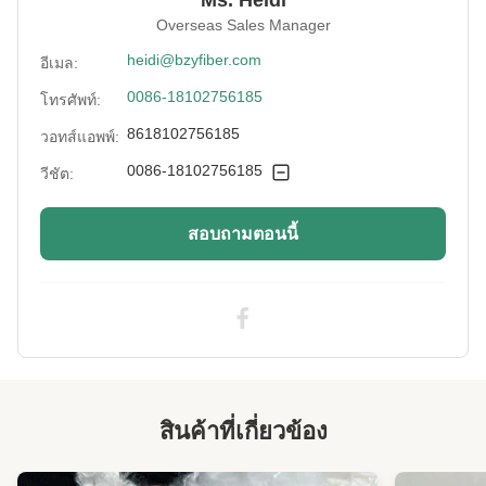
Ms. Heidi
Specification:
Overseas Sales Manager
30D*64มม
heidi@bzyfiber.com
อีเมล:
Productname:
เส้นใยโพลีเอสเตอร์หลัก
0086-18102756185
โทรศัพท์:
Material Quality:
ชิปโพลีเอสเตอร์ Virgin PET 100% ไม่มีสิ่งเจือปน
8618102756185
วอทส์แอพพ์:
จากรีไซเคิล
0086-18102756185
วีชัต:
Moisture
ดี
Resistance:
สอบถามตอนนี้
Packing:
ถุง PP ในก้อน
Stapletype:
ตัดไฟเบอร์
Industry Standard:
ได้รับการรับรองจาก SGS & OEKO & ITS &
GRS
Moisture Wicking:
ใช่
สินค้าที่เกี่ยวข้อง
Color:
สีขาวหรือสีที่กำหนดเอง