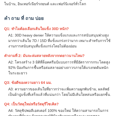
ในบ้าน, อินเทอร์เนียร์รถยนต์ และเฟอร์นิเจอร์ทั่วโลก
คํา ถาม ที่ ถาม บ่อย
Q1: ทําไมต้องเลือกเส้นใยแข็ง 30D หนัก?
A1: 30D heavy denier ให้ความแข็งแรงและการสนับสนุนพ่วงสูง
มากกว่าเส้นใย 7D / 15D ที่แข็งแกร่งกว่ามาก เหมาะสําหรับการใช้
งานการสนับสนุนที่แข็งแกร่งโดยไม่ต้องอ่อน
คําถามที่ 2: มันจะล่มสลายหลังจากกดยาวนานไหม?
A2: โครงสร้าง 3 มิติที่ล็อคครีมป์แบบถาวรที่มีอัตราการกระโดดสูง
92% ป้องกันการชื้นหรือล่มสลายอย่างถาวรภายใต้แรงกดดันหนัก
ในระยะยาว
Q3: ข้อดีของความยาว 64 มม.
A3: ความยาวของเส้นใยที่ยาวกว่าจะเพิ่มความผูกพันข้าม, ผลลัพธ์
เป็นผ้าปูแข็งที่เสร็จแล้วที่แน่นกว่า โดยไม่มีเส้นใยหล่นหรือแยกชั้น.
Q4: เป็นวัสดุใหม่หรือวัสดุรีไซเคิล?
A4: วัสดุชิปพอลีเอสเตอร์ 100% ของใหม่ ให้ความสามารถในการ