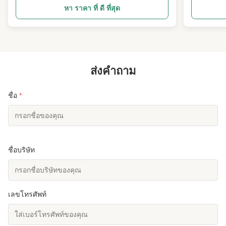
ประสิทธิภาพสูงเนื้อเยื่อทนความร้อนสูงและเนื้อเยื่อกัน
สายใยพอลิเอส
หา ราคา ที่ ดี ที่สุด
หนาว. ไม่เหมือนพอลีเอสเตอร์และใยผ้าปูนทั่วไป เมต้า
ที่มีคุณภาพส
อารามิด 1313 มีความสามารถในการป้องกันไฟได้
เทคโนโลยีผ
อย่างถาวรการกันไฟฟ้าและคว...
ทันสมัยคว..
ส่งคำถาม
ชื่อ
*
ชื่อบริษัท
เลขโทรศัพท์