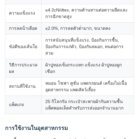
≥4.2cN/dtex, ความต้านทานต่อความยืดและ
ความแข็งแรง
การฉีกขาดสูง
การลดน้ําเดือด
≤2.0%, การลดตัวต่ํามาก, ขนาดคง
การสนับสนุนที่แข็งแรง, ป้องกันการชื้น,
ข้อดีของเส้นใย
ป้องกันการแก่ตัว, ป้องกันหมอก, ทนต่อการ
สวม
วิธีการประมวล
ผ้าปูทองเข็มกระแทก แข็งแรง ผ้าปูทองผูก
ผล
เชือก
หมอน โซฟา คูชั่น แพดรถยนต์ เครื่องไม่เนื้อ
สถานที่ใช้งาน
อุตสาหกรรม แพดสัตว์เลี้ยง
25 กิโลกรัม กระเป๋าสะพายผ้ากันความชื้น
แพ็คเกจ
แพ็คพอลเล็ตสําหรับการส่งออกจํานวนมาก
การใช้งานในอุตสาหกรรม