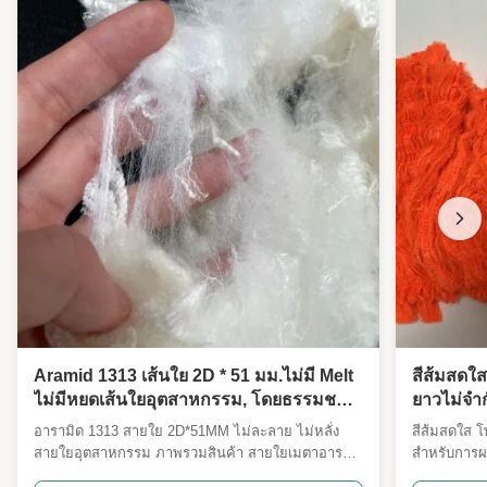
Usage:
ผ้าไม่ทอ
Impact
ดี
Resistance:
Aramid 1313 เส้นใย 2D * 51 มม.ไม่มี Melt
สีส้มสดใส
ไม่มีหยดเส้นใยอุตสาหกรรม, โดยธรรมชาติ
ยาวไม่จํา
สารหน่วงไฟทนความร้อน Spinning Fiber
และผ้าคว
อารามิด 1313 สายใย 2D*51MM ไม่ละลาย ไม่หลั่ง
สีส้มสดใส โ
สายใยอุตสาหกรรม ภาพรวมสินค้า สายใยเมตาอารา
สําหรับการผ
มิด 1313 2D*51MM ของเรา เป็นสายใยพิเศษที่มี
คุณสมบัติส