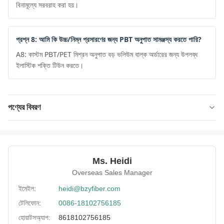
বিনামূল্যে সরবরাহ করা হয়।
প্রশ্ন 8: আমি কি উচ্চ/নিম্ন প্রসারণের জন্য PBT অনুপাত সামঞ্জস্য করতে পারি?
A8: কাস্টম PBT/PET মিশ্রন অনুপাত বড় ভলিউম বাল্ক অর্ডারের জন্য উপলব্ধ
ইলাস্টিক শক্তি টিউন করতে।
পণ্যের বিবরণ
Name:
PBT মিশ্রিত PET যৌগিক ফাইবার
Specification:
2.8D*32MM
Ms. Heidi
Native/Regenerative:
নেটিভ
Overseas Sales Manager
Color:
সাদা
ইমেইল:
heidi@bzyfiber.com
টেলিফোন:
0086-18102756185
More Sizes:
কাস্টমাইজযোগ্য
হোয়াটসঅ্যাপ:
8618102756185
Siliconized/Non-
সিলিসিফাইড