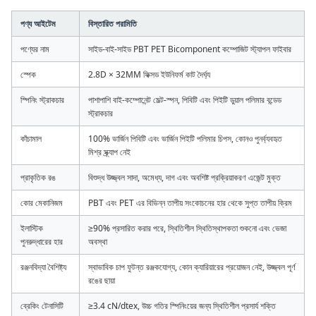
পণ্য আইটেম
বিস্তারিত পরামিতি
পণ্যের নাম
সাইড-বাই-সাইড PBT PET Bicomponent কম্পোজিট স্ট্যাপল ফাইবার
স্পেক
2.8D × 32MM ফিক্সড ইউনিফর্ম কাট দৈর্ঘ্য
স্পিনিং স্ট্রাকচার
পাশাপাশি বাই-কম্পোনেন্ট মেল্ট-স্পন, পিবিটি এবং পিইটি ডুয়াল পলিমার বন্ডেড
স্ট্রাকচার
কাঁচামাল
100% ভার্জিন পিবিটি এবং ভার্জিন পিইটি পলিমার চিপস, কোনও পুনর্ব্যবহৃত
মিশ্র স্ক্র্যাপ নেই
প্রাকৃতিক রঙ
বিশুদ্ধ উজ্জ্বল সাদা, অমেধ্য, দাগ এবং অবশিষ্ট প্রক্রিয়াকরণ এজেন্ট মুক্ত
কোর মেকানিজম
PBT এবং PET এর বিভিন্ন তাপীয় সংকোচনের হার থেকে সুপ্ত তাপীয় ক্রিম
ইলাস্টিক
≥90% প্রসারিত করার পরে, স্থিতিশীল স্থিতিস্থাপকতা শুকনো এবং ভেজা
পুনরুদ্ধারের হার
অবস্থা
রঞ্জনবিদ্যা বৈশিষ্ট্য
স্বাভাবিক চাপ ফুটন্ত রঞ্জকযোগ্য, কোন ক্যারিয়ারের প্রয়োজন নেই, উজ্জ্বল পূর্ণ
রঙের ছায়া
ব্রেকিং টেনাসিটি
≥3.4 cN/dtex, উচ্চ গতির স্পিনিংয়ের জন্য স্থিতিশীল প্রসার্য শক্তি