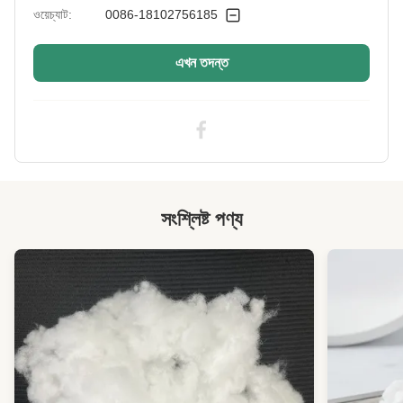
Silicified:
ওয়েচ্যাট:
0086-18102756185
এখন তদন্ত
সংশ্লিষ্ট পণ্য