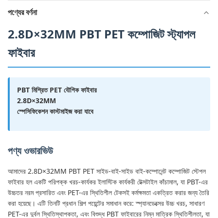
পণ্যের বর্ণনা
2.8D×32MM PBT PET কম্পোজিট স্ট্যাপল
ফাইবার
PBT মিশ্রিত PET যৌগিক ফাইবার
2.8D×32MM
স্পেসিফিকেশন কাস্টমাইজ করা যাবে
পণ্য ওভারভিউ
আমাদের 2.8D×32MM PBT PET সাইড-বাই-সাইড বাই-কম্পোনেন্ট কম্পোজিট স্টেপল
ফাইবার হল একটি পরিপক্ক খরচ-কার্যকর ইলাস্টিক কার্যকরী টেক্সটাইল কাঁচামাল, যা PBT-এর
উচ্চতর নরম প্রসারিত এবং PET-এর স্থিতিশীল টেকসই কর্মক্ষমতা একত্রিত করার জন্য তৈরি
করা হয়েছে। এটি তিনটি প্রধান শিল্প পয়েন্টের সমাধান করে: স্প্যানডেক্সের উচ্চ খরচ, সাধারণ
PET-এর দুর্বল স্থিতিস্থাপকতা, এবং বিশুদ্ধ PBT ফাইবারের নিম্ন মাত্রিক স্থিতিশীলতা, যা