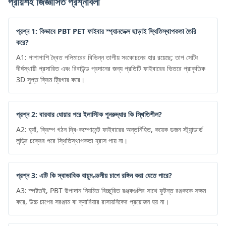
প্রায়শই জিজ্ঞাসিত প্রশ্নাবলী
প্রশ্ন 1: কিভাবে PBT PET ফাইবার স্প্যানডেক্স ছাড়াই স্থিতিস্থাপকতা তৈরি
করে?
A1: পাশাপাশি দ্বৈত পলিমারের বিভিন্ন তাপীয় সংকোচনের হার রয়েছে; তাপ সেটিং
দীর্ঘস্থায়ী প্রসারিত এবং রিবাউন্ড প্রদানের জন্য প্রতিটি ফাইবারের ভিতরে প্রাকৃতিক
3D সুপ্ত ক্রিম ট্রিগার করে।
প্রশ্ন 2: বারবার ধোয়ার পরে ইলাস্টিক পুনরুদ্ধার কি স্থিতিশীল?
A2: হ্যাঁ, ক্রিম্প গঠন দ্বি-কম্পোনেন্ট ফাইবারের অন্তর্নিহিত, কয়েক ডজন স্ট্যান্ডার্ড
লন্ড্রি চক্রের পরে স্থিতিস্থাপকতা হ্রাস পায় না।
প্রশ্ন 3: এটি কি স্বাভাবিক বায়ুমণ্ডলীয় চাপে রঙ্গিন করা যেতে পারে?
A3: স্পষ্টতই, PBT উপাদান নিয়মিত বিচ্ছুরিত রঞ্জকগুলির সাথে ফুটন্ত রঞ্জককে সক্ষম
করে, উচ্চ চাপের সরঞ্জাম বা ক্যারিয়ার রাসায়নিকের প্রয়োজন হয় না।