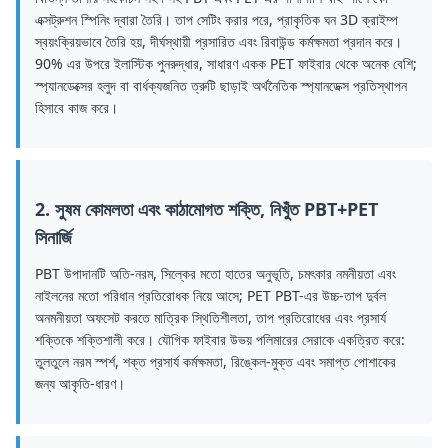
এক্সট্রুশন স্পিনিং দ্বারা তৈরি। তাপ সেটিং করার পরে, প্রাকৃতিক ঘন 3D ক্রাইম্প
স্বয়ংক্রিয়ভাবে তৈরি হয়, দীর্ঘস্থায়ী প্রসারিত এবং রিবাউন্ড কর্মক্ষমতা প্রদান করে।
90% এর উপরে ইলাস্টিক পুনরুদ্ধার, সাধারণ একক PET ফাইবার থেকে অনেক বেশি;
স্প্যানডেক্সের হলুদ বা বার্ধক্যজনিত ত্রুটি ছাড়াই অর্থনৈতিক স্প্যানডেক্স প্রতিস্থাপন
হিসাবে কাজ করে।
2. সুষম কোমলতা এবং কাঠামোগত শক্তি, নিখুঁত PBT+PET
সিনার্জি
PBT উপাদানটি অতি-নরম, সিল্কের মতো হাতের অনুভূতি, চমৎকার নমনীয়তা এবং
নাইলনের মতো পরিধান প্রতিরোধক নিয়ে আসে; PET PBT-এর উচ্চ-তাপ দুর্বল
অনমনীয়তা অফসেট করতে মাত্রিক স্থিতিশীলতা, তাপ প্রতিরোধের এবং প্রসার্য
শক্তিকে শক্তিশালী করে। যৌগিক ফাইবার উভয় পলিমারের সেরাকে একত্রিত করে:
তুলতুলে নরম স্পর্শ, শক্ত প্রসার্য কর্মক্ষমতা, রিঙ্কেল-মুক্ত এবং সমাপ্ত পোশাকের
জন্য আকৃতি-ধারণ।