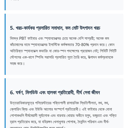
5. খরচ-কার্যকর প্রসারিত সমাধান, কম মোট উৎপাদন খরচ
বিশুদ্ধ PBT ফাইবার এবং স্প্যানডেক্সের চেয়ে অনেক বেশি সাশ্রয়ী; অনেক কম
কাঁচামালের দামে স্প্যানডেক্সের ইলাস্টিক কর্মক্ষমতার 70-80% প্রদান করে। কোন
অতিরিক্ত স্প্যানডেক্স কভারিং বা কোর-স্পন পদক্ষেপের প্রয়োজন নেই; পিবিটি পিইটি
স্টেপলের এক-ধাপে স্পিনিং সরাসরি প্রসারিত সুতা তৈরি করে, উত্পাদন কর্মপ্রবাহকে
সহজ করে।
6. ঘর্ষণ, মিলডিউ এবং হালকা প্রতিরোধী, দীর্ঘ সেবা জীবন
উত্তরাধিকারসূত্রে পলিয়েস্টারের শক্তিশালী রাসায়নিক স্থিতিশীলতা, মথ, মথ,
ক্লোরিন ব্লিচ এবং ইউভি আলোর সংস্পর্শে প্রতিরোধী। এই ফাইবার থেকে বোনা
পোশাকগুলি দীর্ঘমেয়াদী সূর্যালোক এবং বারবার ধোয়ার অধীনে হলুদ, ভঙ্গুরতা এবং শক্তি
হ্রাস প্রতিরোধ করে, যা বহিরঙ্গন খেলাধুলার পোশাক, দৈনন্দিন পরিধান এবং দীর্ঘ-
ব্যবহারের হোম টেক্সটাইলগুলির জন্য আদর্শ।