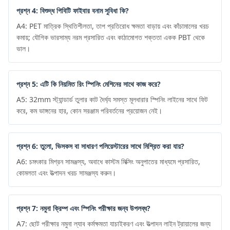
প্রশ্ন 4: বিশুদ্ধ পিবিটি ফাইবার বনাম সুবিধা কি?
A4: PET মাত্রিক স্থিতিশীলতা, তাপ প্রতিরোধ ক্ষমতা বাড়ায় এবং কাঁচামালের খরচ
কমায়; যৌগিক ভারসাম্য নরম প্রসারিত এবং কাঠামোগত শক্ততা একক PBT থেকে
ভাল।
প্রশ্ন 5: এটি কি নিয়মিত রিং স্পিনিং মেশিনের সাথে কাজ করে?
A5: 32mm স্ট্যান্ডার্ড তুলার কাট দৈর্ঘ্য সমস্ত মূলধারার স্পিনিং লাইনের সাথে ফিট
করে, কম ভাঙ্গনের হার, কোন সরঞ্জাম পরিবর্তনের প্রয়োজন নেই।
প্রশ্ন 6: তুলো, ভিসকস বা সাধারণ পলিয়েস্টারের সাথে মিশ্রিত করা যায়?
A6: চমৎকার মিশ্রন সামঞ্জস্য, অবাধে কাস্টম মিক্সিং অনুপাতের মাধ্যমে প্রসারিত,
কোমলতা এবং উত্পাদন খরচ সামঞ্জস্য করুন।
প্রশ্ন 7: নমুনা ক্রিম্প এবং স্পিনিং পরীক্ষার জন্য উপলব্ধ?
A7: ছোট পরীক্ষার নমুনা ল্যাব কর্মক্ষমতা যাচাইকরণ এবং উত্পাদন লাইন ট্রায়ালের জন্য