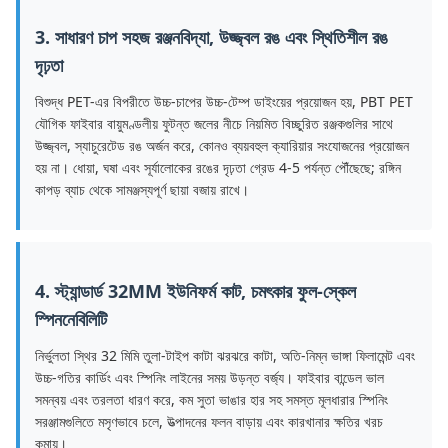
3. সাধারণ চাপ সহজ রঞ্জনবিদ্যা, উজ্জ্বল রঙ এবং স্থিতিশীল রঙ
দৃঢ়তা
বিশুদ্ধ PET-এর বিপরীতে উচ্চ-চাপের উচ্চ-টেম্প ডাইংয়ের প্রয়োজন হয়, PBT PET
যৌগিক ফাইবার বায়ুমণ্ডলীয় ফুটন্ত জলের নীচে নিয়মিত বিচ্ছুরিত রঞ্জকগুলির সাথে
উজ্জ্বল, স্যাচুরেটেড রঙ অর্জন করে, কোনও ব্যয়বহুল ক্যারিয়ার সংযোজনের প্রয়োজন
হয় না। ধোয়া, ঘষা এবং সূর্যালোকের রঙের দৃঢ়তা গ্রেড 4-5 পর্যন্ত পৌঁছেছে; রঙ্গিন
কাপড় ব্যাচ থেকে সামঞ্জস্যপূর্ণ ছায়া বজায় রাখে।
4. স্ট্যান্ডার্ড 32MM ইউনিফর্ম কাট, চমৎকার ফুল-স্কেল
স্পিননেবিলিটি
নির্ভুলতা স্থির 32 মিমি তুলা-টাইপ কাটা ঝরঝরে কাটা, অতি-নিম্ন ভাঙ্গা ফিলামেন্ট এবং
উচ্চ-গতির কার্ডিং এবং স্পিনিং লাইনের সময় উড়ন্ত বর্জ্য। ফাইবার বান্ডেল ভাল
সমন্বয় এবং তরলতা ধারণ করে, কম সুতা ভাঙার হার সহ সমস্ত মূলধারার স্পিনিং
সরঞ্জামগুলিতে মসৃণভাবে চলে, উত্পাদনের ফলন বাড়ায় এবং কারখানার ক্ষতির খরচ
কমায়।