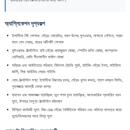
অ্যাপ্লিকেশন দৃশ্যকল্প
ইলাস্টিক নিট পোশাক: স্ট্রেচ সোয়েটার, নকল উলের পুলওভার, লাগানো লেগিংস, লম্বা-
হাতা বেস লেয়ার, নাচের আঁটসাঁট পোশাক
ফুটওয়্যার টেক্সটাইল: হাই-স্ট্রেচ ক্যাজুয়াল মোজা, স্পোর্টস রানিং মোজা, কম্প্রেশন
হোসিয়ারি, মোটা শীতকালীন থার্মাল মোজা
সক্রিয় এবং আউটডোর পরিধান: ফিটনেস ট্রেনিং স্যুট, হাইকিং স্ট্রেচ টপস, সাইক্লিং
জার্সি, স্কি আউটার লেয়ার লাইনিং
হোম টেক্সটাইল পণ্য: ইলাস্টিক বিছানার চাদর, স্ট্রেচ কুশন কভার, প্লাশ কম্বল ফিলিং,
গৃহসজ্জার সামগ্রী সোফা কাপড়
ফ্যাশন এবং সাজসজ্জা ফ্যাব্রিক: ভুল পশম বুনন ফ্যাব্রিক, আলংকারিক প্রসারিত বয়ন
সুতা, উপহার নৈপুণ্য টেক্সটাইল কাঁচামাল
মিশ্রিত কার্যকরী সুতা: মিড-রেঞ্জ স্ট্রেচ নৈমিত্তিক পরিধান এবং অভিন্ন কাপড়ের জন্য
তুলা/ভিসকসের সাথে মিশ্র সুতা