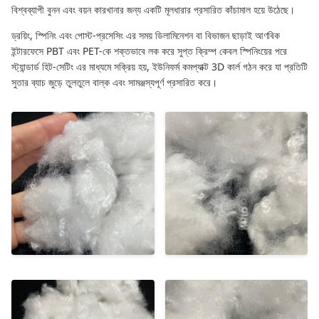
বিশ্বব্যাপী বুনন এবং বয়ন কারখানার জন্য একটি মূলধারার প্রসারিত কাঁচামাল হয়ে উঠেছে।
ড্রয়িং, স্পিনিং এবং পোস্ট-প্রসেসিং এর সময় ডিলামিনেশন বা বিভাজন ছাড়াই আণবিক
ইন্টারফেসে PBT এবং PET-কে শক্তভাবে লক করে সুপ্ত ক্রিম্প কেবল স্পিনিংয়ের পরে
স্ট্যান্ডার্ড হিট-সেটিং এর মাধ্যমে সক্রিয় হয়, ইউনিফর্ম কমপ্যাক্ট 3D কার্ল গঠন করে যা প্রতিটি
সুতার ব্যাচ জুড়ে তুলতুলে বাল্ক এবং সামঞ্জস্যপূর্ণ প্রসারিত করে।