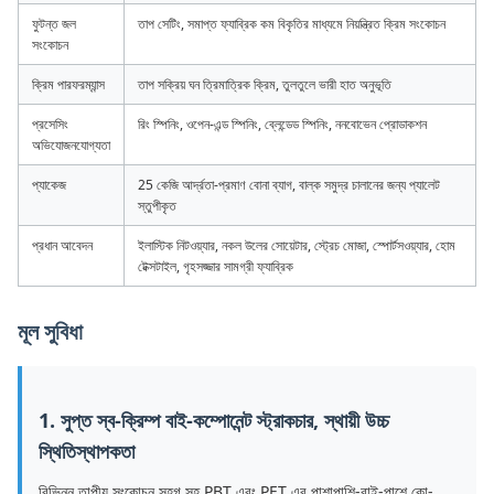
ফুটন্ত জল
তাপ সেটিং, সমাপ্ত ফ্যাব্রিক কম বিকৃতির মাধ্যমে নিয়ন্ত্রিত ক্রিম সংকোচন
সংকোচন
ক্রিম পারফরম্যান্স
তাপ সক্রিয় ঘন ত্রিমাত্রিক ক্রিম, তুলতুলে ভারী হাত অনুভূতি
প্রসেসিং
রিং স্পিনিং, ওপেন-এন্ড স্পিনিং, ব্লেন্ডেড স্পিনিং, ননবোভেন প্রোডাকশন
অভিযোজনযোগ্যতা
প্যাকেজ
25 কেজি আর্দ্রতা-প্রমাণ বোনা ব্যাগ, বাল্ক সমুদ্র চালানের জন্য প্যালেট
স্তুপীকৃত
প্রধান আবেদন
ইলাস্টিক নিটওয়্যার, নকল উলের সোয়েটার, স্ট্রেচ মোজা, স্পোর্টসওয়্যার, হোম
টেক্সটাইল, গৃহসজ্জার সামগ্রী ফ্যাব্রিক
মূল সুবিধা
1. সুপ্ত স্ব-ক্রিম্প বাই-কম্পোনেন্ট স্ট্রাকচার, স্থায়ী উচ্চ
স্থিতিস্থাপকতা
বিভিন্ন তাপীয় সংকোচন সহগ সহ PBT এবং PET এর পাশাপাশি-বাই-পাশে কো-