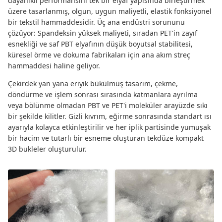
dayanıklı performansını tek bir elyaf yapısında birleştirmek
üzere tasarlanmış, olgun, uygun maliyetli, elastik fonksiyonel
bir tekstil hammaddesidir. Üç ana endüstri sorununu
çözüyor: Spandeksin yüksek maliyeti, sıradan PET'in zayıf
esnekliği ve saf PBT elyafının düşük boyutsal stabilitesi,
küresel örme ve dokuma fabrikaları için ana akım streç
hammaddesi haline geliyor.
Çekirdek yan yana eriyik bükülmüş tasarım, çekme,
döndürme ve işlem sonrası sırasında katmanlara ayrılma
veya bölünme olmadan PBT ve PET'i moleküler arayüzde sıkı
bir şekilde kilitler. Gizli kıvrım, eğirme sonrasında standart ısı
ayarıyla kolayca etkinleştirilir ve her iplik partisinde yumuşak
bir hacim ve tutarlı bir esneme oluşturan tekdüze kompakt
3D bukleler oluşturulur.