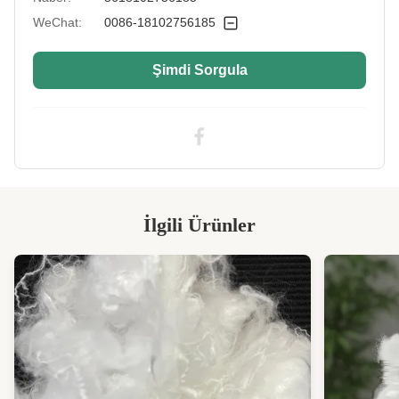
Siliconized/Non-
silisleşmiş
Silicified:
WeChat:
0086-18102756185
Şimdi Sorgula
İlgili Ürünler