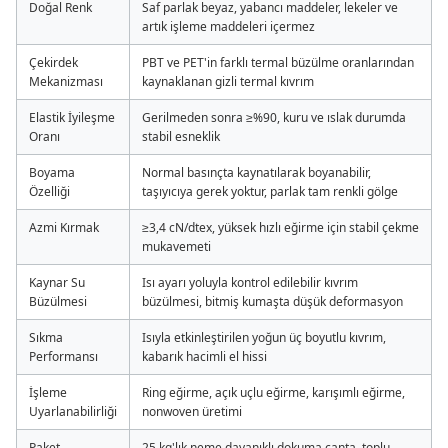
Doğal Renk
Saf parlak beyaz, yabancı maddeler, lekeler ve
artık işleme maddeleri içermez
Çekirdek
PBT ve PET'in farklı termal büzülme oranlarından
Mekanizması
kaynaklanan gizli termal kıvrım
Elastik İyileşme
Gerilmeden sonra ≥%90, kuru ve ıslak durumda
Oranı
stabil esneklik
Boyama
Normal basınçta kaynatılarak boyanabilir,
Özelliği
taşıyıcıya gerek yoktur, parlak tam renkli gölge
Azmi Kırmak
≥3,4 cN/dtex, yüksek hızlı eğirme için stabil çekme
mukavemeti
Kaynar Su
Isı ayarı yoluyla kontrol edilebilir kıvrım
Büzülmesi
büzülmesi, bitmiş kumaşta düşük deformasyon
Sıkma
Isıyla etkinleştirilen yoğun üç boyutlu kıvrım,
Performansı
kabarık hacimli el hissi
İşleme
Ring eğirme, açık uçlu eğirme, karışımlı eğirme,
Uyarlanabilirliği
nonwoven üretimi
Paket
25 kg'lık neme dayanıklı dokuma çanta, toplu