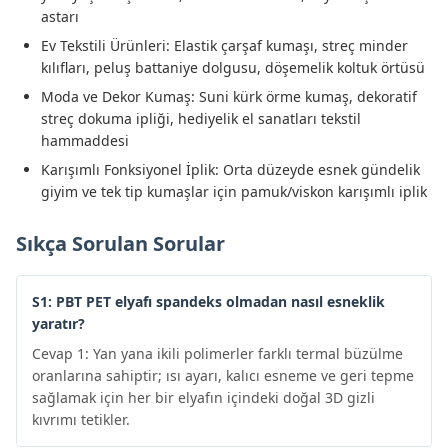
astarı
Ev Tekstili Ürünleri: Elastik çarşaf kumaşı, streç minder
kılıfları, peluş battaniye dolgusu, döşemelik koltuk örtüsü
Moda ve Dekor Kumaş: Suni kürk örme kumaş, dekoratif
streç dokuma ipliği, hediyelik el sanatları tekstil
hammaddesi
Karışımlı Fonksiyonel İplik: Orta düzeyde esnek gündelik
giyim ve tek tip kumaşlar için pamuk/viskon karışımlı iplik
Sıkça Sorulan Sorular
S1: PBT PET elyafı spandeks olmadan nasıl esneklik
yaratır?
Cevap 1: Yan yana ikili polimerler farklı termal büzülme
oranlarına sahiptir; ısı ayarı, kalıcı esneme ve geri tepme
sağlamak için her bir elyafın içindeki doğal 3D gizli
kıvrımı tetikler.