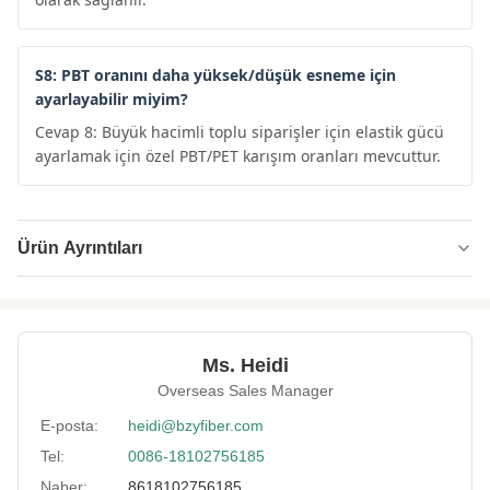
S8: PBT oranını daha yüksek/düşük esneme için
ayarlayabilir miyim?
Cevap 8: Büyük hacimli toplu siparişler için elastik gücü
ayarlamak için özel PBT/PET karışım oranları mevcuttur.
Ürün Ayrıntıları
Name:
PBT karışık PET kompozit elyaf
Specification:
2.8D*32MM
Ms. Heidi
Native/Regenerative:
Yerli
Overseas Sales Manager
Color:
beyaz
E-posta:
heidi@bzyfiber.com
Tel:
0086-18102756185
More Sizes:
Özelleştirilebilir
Naber:
8618102756185