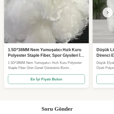
1.5D*38MM Nem Yumuşatıcı Hızlı Kuru
Düşük Lif
Polyester Staple Fiber, Spor Giysileri İç
Direnci E
Giysi ve Jersey Kumaşları için
Düşük Ne
1.5D*38MM Nem Yumuşatıcı Hızlı Kuru Polyester
Düşük Elyaf
Staple Fi
Staple Fiber Ürün Genel Görünümü Bizim
Özeti Polye
1.5D*38MM'lik nemle temizlenmiş hızlı kuru
performans v
polyester filizimiz, kalıcı hidrofilik nakil
sentetik ely
En İyi Fiyatı Bulun
modifikasyon teknolojisiyle geliştirilmiş olgun bir
kullanılarak 
tekstil hammadde.Özellikle ter yönetimi için giyim
nonwoven, d
ve günlük solunumlu ...
Soru Gönder