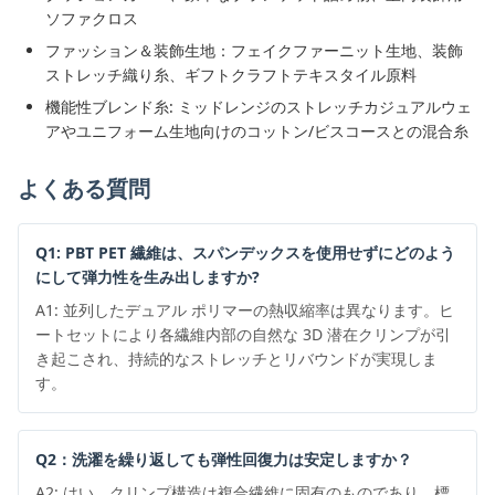
ソファクロス
ファッション＆装飾生地：フェイクファーニット生地、装飾
ストレッチ織り糸、ギフトクラフトテキスタイル原料
機能性ブレンド糸: ミッドレンジのストレッチカジュアルウェ
アやユニフォーム生地向けのコットン/ビスコースとの混合糸
よくある質問
Q1: PBT PET 繊維は、スパンデックスを使用せずにどのよう
にして弾力性を生み出しますか?
A1: 並列したデュアル ポリマーの熱収縮率は異なります。ヒ
ートセットにより各繊維内部の自然な 3D 潜在クリンプが引
き起こされ、持続的なストレッチとリバウンドが実現しま
す。
Q2：洗濯を繰り返しても弾性回復力は安定しますか？
A2: はい、クリンプ構造は複合繊維に固有のものであり、標