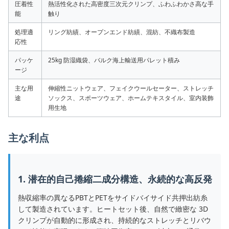
圧着性
熱活性化された高密度三次元クリンプ、ふわふわかさ高な手
能
触り
処理適
リング紡績、オープンエンド紡績、混紡、不織布製造
応性
パッケ
25kg 防湿織袋、バルク海上輸送用パレット積み
ージ
主な用
伸縮性ニットウェア、フェイクウールセーター、ストレッチ
途
ソックス、スポーツウェア、ホームテキスタイル、室内装飾
用生地
主な利点
1. 潜在的自己捲縮二成分構造、永続的な高反発
熱収縮率の異なるPBTとPETをサイドバイサイド共押出紡糸
して製造されています。ヒートセット後、自然で緻密な 3D
クリンプが自動的に形成され、持続的なストレッチとリバウ