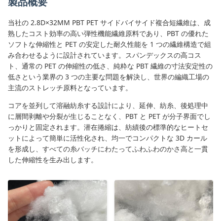
製品概要
当社の 2.8D×32MM PBT PET サイドバイサイド複合短繊維は、成
熟したコスト効率の高い弾性機能繊維原料であり、PBT の優れた
ソフトな伸縮性と PET の安定した耐久性能を 1 つの繊維構造で組
み合わせるように設計されています。スパンデックスの高コス
ト、通常の PET の伸縮性の低さ、純粋な PBT 繊維の寸法安定性の
低さという業界の 3 つの主要な問題を解決し、世界の編織工場の
主流のストレッチ原料となっています。
コアを並列して溶融紡糸する設計により、延伸、紡糸、後処理中
に層間剥離や分裂が生じることなく、PBT と PET が分子界面でし
っかりと固定されます。潜在捲縮は、紡績後の標準的なヒートセ
ットによって簡単に活性化され、均一でコンパクトな 3D カール
を形成し、すべての糸バッチにわたってふわふわのかさ高と一貫
した伸縮性を生み出します。