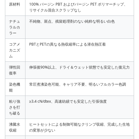
原材料
100% バージン PBT およびバージン PET ポリマーチップ、
リサイクル混合スクラップなし
ナチュ
不純物、斑点、残留処理剤のない純粋な明るい白色
ラルカ
ラー
コアメ
PBTとPETの異なる熱収縮率による潜在熱圧着
カニズ
ム
弾性回
伸張後90%以上、ドライ＆ウェット状態でも安定した復元力
復率
染色機
常圧煮沸染色可能、キャリア不要、明るいフルカラー色調
能
粘り強
≥3.4 cN/dtex、高速紡績でも安定した引張強度
さを打
ち破る
沸騰水
ヒートセットによる制御可能なクリンプ収縮、完成した生地
収縮
の変形が少ない