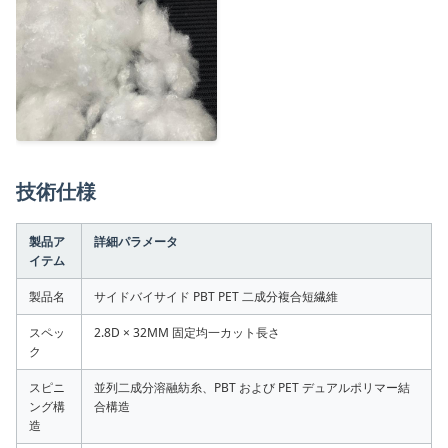
技術仕様
製品ア
詳細パラメータ
イテム
製品名
サイドバイサイド PBT PET 二成分複合短繊維
スペッ
2.8D × 32MM 固定均一カット長さ
ク
スピニ
並列二成分溶融紡糸、PBT および PET デュアルポリマー結
ング構
合構造
造