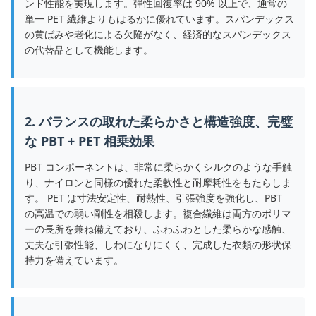
ンド性能を実現します。弾性回復率は 90% 以上で、通常の
単一 PET 繊維よりもはるかに優れています。スパンデックス
の黄ばみや老化による欠陥がなく、経済的なスパンデックス
の代替品として機能します。
2. バランスの取れた柔らかさと構造強度、完璧
な PBT + PET 相乗効果
PBT コンポーネントは、非常に柔らかくシルクのような手触
り、ナイロンと同様の優れた柔軟性と耐摩耗性をもたらしま
す。 PET は寸法安定性、耐熱性、引張強度を強化し、PBT
の高温での弱い剛性を相殺します。複合繊維は両方のポリマ
ーの長所を兼ね備えており、ふわふわとした柔らかな感触、
丈夫な引張性能、しわになりにくく、完成した衣類の形状保
持力を備えています。