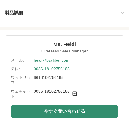
製品詳細
Name:
PBT混合PET複合繊維
Specification:
2.8D*32MM
Ms. Heidi
Native/Regenerative:
国産
Overseas Sales Manager
Color:
白
メール:
heidi@bzyfiber.com
テレ:
0086-18102756185
More Sizes:
カスタマイズ可能
ワットサッ
8618102756185
Siliconized/Non-
珪化した
プ:
Silicified:
ウェチャッ
0086-18102756185
ト:
今すぐ問い合わせる