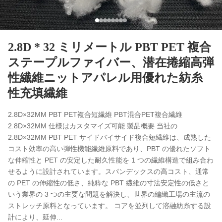
2.8D * 32 ミリメートル PBT PET 複合
ステープルファイバー、潜在捲縮高弾
性繊維ニットアパレル用優れた紡糸
性充填繊維
2.8D×32MM PBT PET複合短繊維 PBT混合PET複合繊維
2.8D×32MM 仕様はカスタマイズ可能 製品概要 当社の
2.8D×32MM PBT PET サイドバイサイド複合短繊維は、成熟した
コスト効率の高い弾性機能繊維原料であり、PBT の優れたソフト
な伸縮性と PET の安定した耐久性能を 1 つの繊維構造で組み合わ
せるように設計されています。スパンデックスの高コスト、通常
の PET の伸縮性の低さ、純粋な PBT 繊維の寸法安定性の低さと
いう業界の 3 つの主要な問題を解決し、世界の編織工場の主流の
ストレッチ原料となっています。 コアを並列して溶融紡糸する設
計により、延伸...