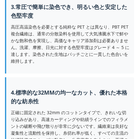
3.常圧で簡単に染色でき、明るい色と安定した
色堅牢度
高圧高温染色を必要とする純粋な PET とは異なり、PBT PET
複合繊維は、通常の分散染料を使用して大気沸騰水下で鮮や
かな飽和色を実現し、高価なキャリア添加剤は必要ありませ
ん。洗濯、摩擦、日光に対する色堅牢度はグレード 4 ～ 5 に
達します。染色された生地はバッチごとに一貫した色合いを
維持します。
4.標準的な32MMの均一なカット、優れた本格
的な紡糸性
正確に固定された 32mm のコットンタイプで、きれいな切
り込みがあり、高速カーディングや紡績ラインでのフィラメ
ントの破断や飛び散りが非常に少ないです。繊維束は良好な
凝集性と流動性を保持し、糸切れ率が低く、すべての主流の