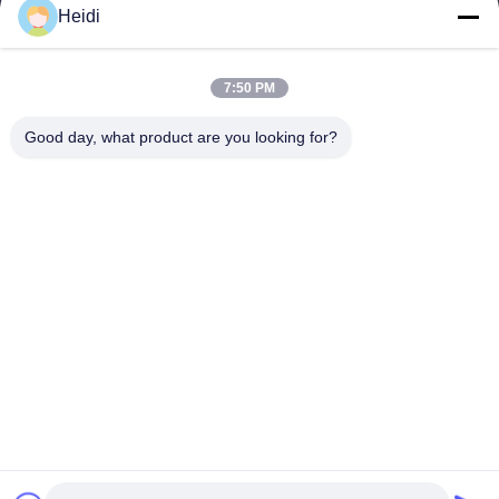
Heidi
カテゴリー
ポリエステル ステープル ファイバ
耐火性ポリエステル ステープルファイバー
7:50 PM
低溶解性 の ポリエステル 繊維
Good day, what product are you looking for?
空の活用されたポリエステル ステープル ファイバ
粘着性ステープルファイバー&炎阻害性粘着性ポリエステルファイ
バー
連絡 ください
テレ: 86-18102756185
メール:
heidi@bzyfiber.com
追加する 客室1510-1511,北塔,シジャオ商業・貿易センター,
165号 シアョジョン・ミドルロード,リワン地区,広州市,広東
省,中国
Copyright © 2024-2026 Guangzhou Octopus Fiber Co.,Ltd.. すべての権利は