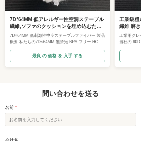
7D*64MM 低アレルギー性空洞ステープル
工業級粗い
繊維,ソファのクッションを埋め込むため
繊維 磨
の非?? 光性安全な繊維
リングに
7D×64MM 低刺激性中空ステープルファイバー 製品
工業用グレー
概要 私たちの7D×64MM 無蛍光 BPA フリー HC 中
当社の 60
空糸は、高級ベビーグレード A クラスの中空充填
テル繊維は
繊維で、母子製品、高級ホームテキスタイル、体に
用洗浄、空
最良 の 価格 を 入手 する
ぴったりフィットするアパレル、ペット用品、フィ
グレードの
ルター材用に特別に製造されています。 この繊維
い充填中空
は、食品グレードの安全な配合による最適化された
感、高剛性
HC中空構造を採用しており、柔らかなふわふわ
おり、重作
感、暖かさ、通気性、長期にわたる弾力性を兼ね備
適な原料で
えており、高水準の安全な充填およびフィルター原
問い合わせを送る
感この60
料に最適です。 主な利点 中空構造 - 軽量、弾力
て硬い感触
性、耐久性 独自のHC中空構造が軽量高弾性、優れ
くはありま
名前
*
た嵩高性、優れた保...
スクラブや精
会社名