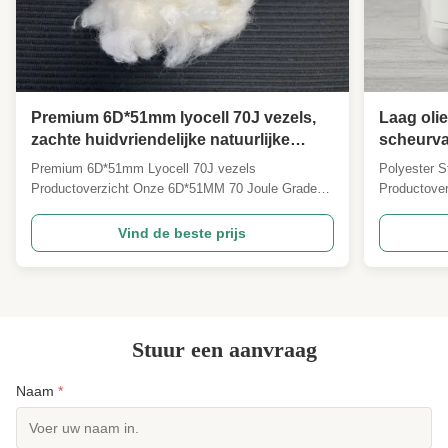
Premium 6D*51mm lyocell 70J vezels,
Laag olie
zachte huidvriendelijke natuurlijke
scheurva
cellulose textiel grondstof voor het
met een 
Premium 6D*51mm Lyocell 70J vezels
Polyester S
maken van kledingbedden
productie
Productoverzicht Onze 6D*51MM 70 Joule Grade
Productover
Lyocell Staple Fiber is een hoogwaardige natuurlijke
veelzijdige
milieuvriendelijke cellulose vezel gemaakt van
uitzonderli
Vind de beste prijs
hernieuwbare zuivere houtpulp grondstoffen.een
Vervaardigd
perfecte 6D-fijnheid en een industriële
garandeert 
gemeenschappelijke lengte van 51 ...
consistente 
Stuur een aanvraag
Naam
*