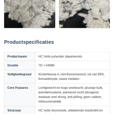
Productspecificaties
Productnaam
HC holle polyester stapelvezels
Grootte
7D × 64MM
Veiligheidsgraad
Kinderklasse A, niet-fluoresserend, vrij van BPA,
formaldehyde, zware metalen
Core Features
Lichtgewicht en hoge veerkracht, pluizige bulk,
warmtehoudend, ademend vocht afzuigend,
wasbaar snel droog, anti-pilling, geen cakken,
milieuvriendelijk
Structuur
HC holle doorsnede, uitstekende elasticiteit en