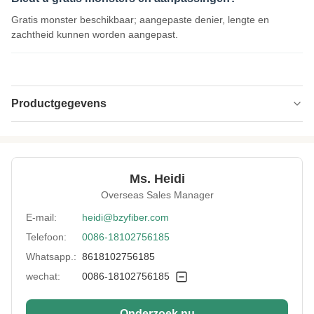
Gratis monster beschikbaar; aangepaste denier, lengte en
zachtheid kunnen worden aangepast.
Productgegevens
Name:
Niet-fluorescerende BPA-vrije HC-holle vezels
Specification:
7D*64MM
Ms. Heidi
Native/Regenerative:
Inheemse
Overseas Sales Manager
Color:
wit
E-mail:
heidi@bzyfiber.com
Telefoon:
0086-18102756185
More Sizes:
Aanpasbaar
Whatsapp.:
8618102756185
wechat:
0086-18102756185
Onderzoek nu