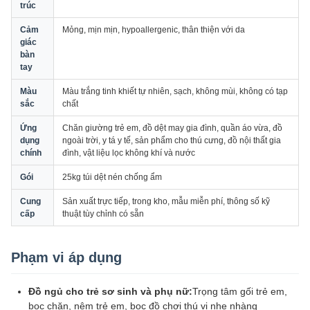
trúc
Cảm
Mỏng, mịn mịn, hypoallergenic, thân thiện với da
giác
bàn
tay
Màu
Màu trắng tinh khiết tự nhiên, sạch, không mùi, không có tạp
sắc
chất
Ứng
Chăn giường trẻ em, đồ dệt may gia đình, quần áo vừa, đồ
dụng
ngoài trời, y tá y tế, sản phẩm cho thú cưng, đồ nội thất gia
chính
đình, vật liệu lọc không khí và nước
Gói
25kg túi dệt nén chống ẩm
Cung
Sản xuất trực tiếp, trong kho, mẫu miễn phí, thông số kỹ
cấp
thuật tùy chỉnh có sẵn
Phạm vi áp dụng
Đồ ngủ cho trẻ sơ sinh và phụ nữ:
Trọng tâm gối trẻ em,
bọc chăn, nệm trẻ em, bọc đồ chơi thú vị nhẹ nhàng