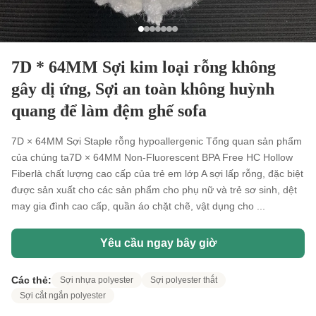
7D * 64MM Sợi kim loại rỗng không
gây dị ứng, Sợi an toàn không huỳnh
quang để làm đệm ghế sofa
7D × 64MM Sợi Staple rỗng hypoallergenic Tổng quan sản phẩm
của chúng ta7D × 64MM Non-Fluorescent BPA Free HC Hollow
Fiberlà chất lượng cao cấp của trẻ em lớp A sợi lấp rỗng, đặc biệt
được sản xuất cho các sản phẩm cho phụ nữ và trẻ sơ sinh, dệt
may gia đình cao cấp, quần áo chặt chẽ, vật dụng cho ...
Yêu cầu ngay bây giờ
Các thẻ:
Sợi nhựa polyester
Sợi polyester thắt
Sợi cắt ngắn polyester