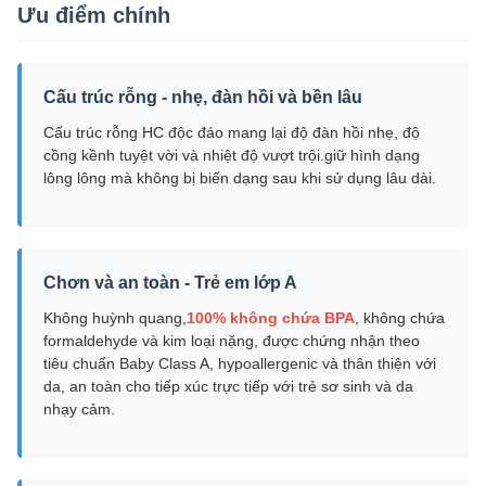
Ưu điểm chính
Cấu trúc rỗng - nhẹ, đàn hồi và bền lâu
Cấu trúc rỗng HC độc đáo mang lại độ đàn hồi nhẹ, độ
cồng kềnh tuyệt vời và nhiệt độ vượt trội.giữ hình dạng
lông lông mà không bị biến dạng sau khi sử dụng lâu dài.
Chơn và an toàn - Trẻ em lớp A
Không huỳnh quang,
100% không chứa BPA
, không chứa
formaldehyde và kim loại nặng, được chứng nhận theo
tiêu chuẩn Baby Class A, hypoallergenic và thân thiện với
da, an toàn cho tiếp xúc trực tiếp với trẻ sơ sinh và da
nhạy cảm.