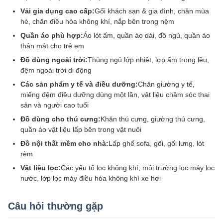
Vải gia dụng cao cấp:
Gối khách sạn & gia đình, chăn mùa
hè, chăn điều hòa không khí, nắp bên trong nệm
Quần áo phù hợp:
Áo lót ấm, quần áo dài, đồ ngủ, quần áo
thân mật cho trẻ em
Đồ dùng ngoài trời:
Thùng ngủ lớp nhiệt, lợp ấm trong lều,
đệm ngoài trời di động
Các sản phẩm y tế và điều dưỡng:
Chăn giường y tế,
miếng đệm điều dưỡng dùng một lần, vật liệu chăm sóc thai
sản và người cao tuổi
Đồ dùng cho thú cưng:
Khăn thú cưng, giường thú cưng,
quần áo vật liệu lấp bên trong vật nuôi
Đồ nội thất mềm cho nhà:
Lấp ghế sofa, gối, gối lưng, lót
rèm
Vật liệu lọc:
Các yếu tố lọc không khí, môi trường lọc máy lọc
nước, lớp lọc máy điều hòa không khí xe hơi
Câu hỏi thường gặp