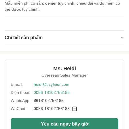
Mẫu miễn phí có sẵn; denier tùy chỉnh, chiều dài và độ mềm có
thể được tùy chỉnh.
Chi tiết sản phẩm
Name:
Sợi rỗng HC không chứa BPA huỳnh quang
Specification:
7D*64MM
Ms. Heidi
Native/Regenerative:
Tự nhiên
Overseas Sales Manager
Color:
trắng
E-mail:
heidi@bzyfiber.com
Điện thoại:
0086-18102756185
More Sizes:
Có thể tùy chỉnh
WhatsApp:
8618102756185
WeChat:
0086-18102756185
Yêu cầu ngay bây giờ