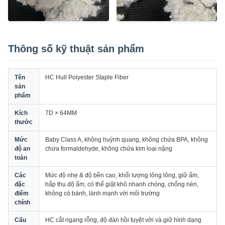
Thông số kỹ thuật sản phẩm
Tên
HC Hull Polyester Staple Fiber
sản
phẩm
Kích
7D × 64MM
thước
Mức
Baby Class A, không huỳnh quang, không chứa BPA, không
độ an
chứa formaldehyde, không chứa kim loại nặng
toàn
Các
Mức độ nhẹ & độ bền cao, khối lượng lông lông, giữ ấm,
đặc
hấp thụ độ ẩm, có thể giặt khô nhanh chóng, chống nén,
điểm
không có bánh, lành mạnh với môi trường
chính
Cấu
HC cắt ngang rỗng, độ đàn hồi tuyệt vời và giữ hình dạng