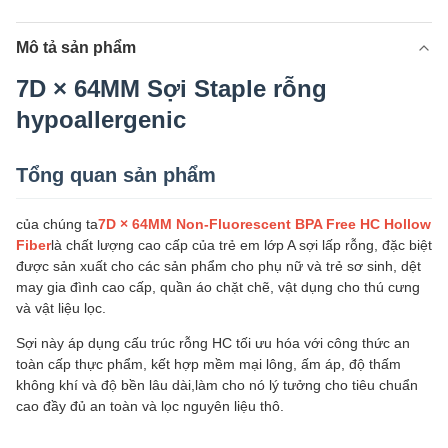
Mô tả sản phẩm
7D × 64MM Sợi Staple rỗng
hypoallergenic
Tổng quan sản phẩm
của chúng ta
7D × 64MM Non-Fluorescent BPA Free HC Hollow
Fiber
là chất lượng cao cấp của trẻ em lớp A sợi lấp rỗng, đặc biệt
được sản xuất cho các sản phẩm cho phụ nữ và trẻ sơ sinh, dệt
may gia đình cao cấp, quần áo chặt chẽ, vật dụng cho thú cưng
và vật liệu lọc.
Sợi này áp dụng cấu trúc rỗng HC tối ưu hóa với công thức an
toàn cấp thực phẩm, kết hợp mềm mại lông, ấm áp, độ thấm
không khí và độ bền lâu dài,làm cho nó lý tưởng cho tiêu chuẩn
cao đầy đủ an toàn và lọc nguyên liệu thô.