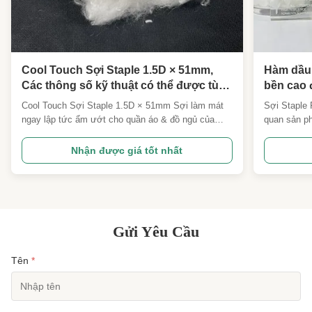
Cool Touch Sợi Staple 1.5D × 51mm,
Hàm dầu 
Các thông số kỹ thuật có thể được tùy
bền cao 
chỉnh làm mát ngay lập tức ẩm Wicking
100%
Cool Touch Sợi Staple 1.5D × 51mm Sợi làm mát
Sợi Staple 
Sợi cho quần áo & đồ ngủ
ngay lập tức ẩm ướt cho quần áo & đồ ngủ của
quan sản ph
chúng ta1.5D × 51mm Cool Touch Sợi Staplelà một
tổng hợp hi
loại sợi dệt có chức năng làm mát cao được phát
chip polyes
Nhận được giá tốt nhất
triển với công nghệ làm mát khoáng chất tự nhiên
nhất quán v
tiên tiến.ẩm bốc, độ thấm không khí cao và sự
chất này ma
thoải mái mềm mại, ...
khả năng th.
Gửi Yêu Cầu
Tên
*