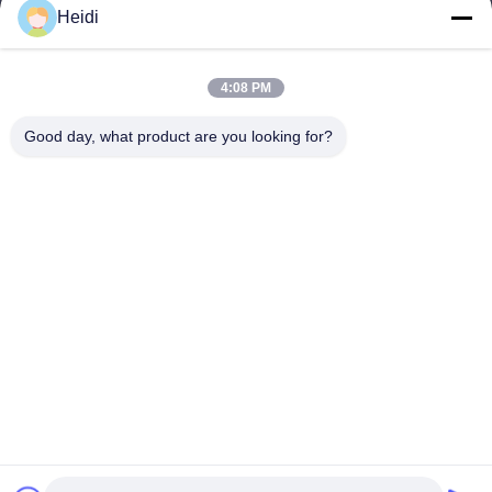
Heidi
Các loại
Sợi xơ polyester
4:08 PM
Sợi Polyester chống cháy
Good day, what product are you looking for?
Sợi polyester nóng chảy thấp
Sợi polyester liên kết rỗng
Sợi Staple Viscose & Chất chống cháy Sợi Polyester Viscose
Liên hệ với chúng tôi
Điện thoại: 86-18102756185
Email:
heidi@bzyfiber.com
Thêm Phòng 1510-1511, tháp phía bắc, Trung tâm thương
mại và thương mại Xijiao, số 165 đường Trung tâm
Qiaozhong, quận Liwan, thành phố Quảng Châu, tỉnh Quảng
Đông, Trung Quốc.
Copyright © 2024-2026 Guangzhou Octopus Fiber Co.,Ltd.. . Đã đăng ký Bản