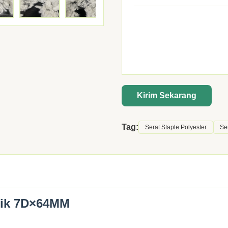
Kirim Sekarang
Tag:
Serat Staple Polyester
Se
nik 7D×64MM