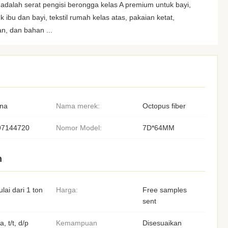
alah serat pengisi berongga kelas A premium untuk bayi,
 ibu dan bayi, tekstil rumah kelas atas, pakaian ketat,
n, dan bahan ...
ina
Nama merek:
Octopus fiber
97144720
Nomor Model:
7D*64MM
n
lai dari 1 ton
Harga:
Free samples
sent
a, t/t, d/p
Kemampuan
Disesuaikan