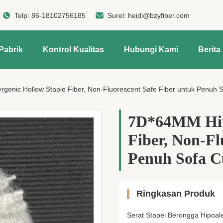
Telp:
86-18102756185
Surel:
heidi@bzyfiber.com
Pabrik
Kontrol Kualitas
Hubungi Kami
Berita
genic Hollow Staple Fiber, Non-Fluorescent Safe Fiber untuk Penuh 
7D*64MM Hipo
Fiber, Non-Fl
Penuh Sofa C
Ringkasan Produk
Serat Stapel Berongga Hipoa