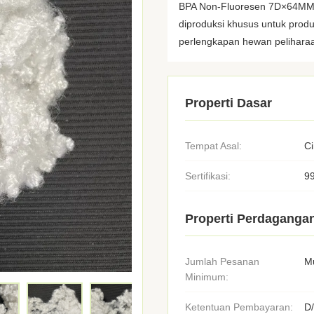
BPA Non-Fluoresen 7D×64MMad
diproduksi khusus untuk produk
perlengkapan hewan peliharaa
Properti Dasar
Tempat Asal:
C
Sertifikasi:
9
Properti Perdaganga
Jumlah Pesanan
Mu
Minimum:
Ketentuan Pembayaran:
D/