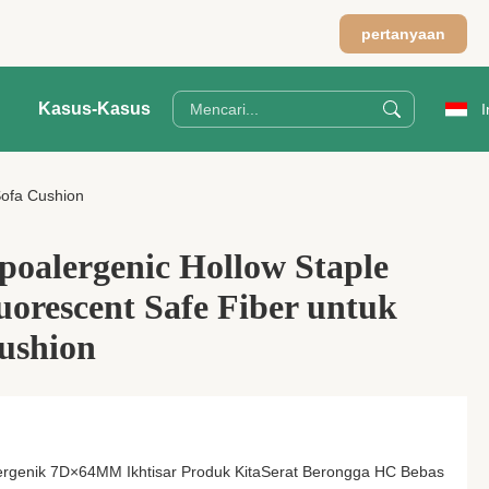
pertanyaan
Kasus-Kasus
I
Sofa Cushion
alergenic Hollow Staple
uorescent Safe Fiber untuk
ushion
lergenik 7D×64MM Ikhtisar Produk KitaSerat Berongga HC Bebas