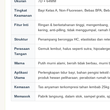
Ukuran
7D × 64MM
Tingkat
Bayi Kelas A, Non-Fluoresen, Bebas BPA, Be
Keamanan
Fitur Inti
Ringan & berketahanan tinggi, mengembang, 
kering, anti-pilling, tidak menggumpal, ramah
Struktur
Penampang berongga HC, elastisitas dan rete
Perasaan
Gemuk lembut, halus seperti sutra, hipoalerge
Tangan
Warna
Putih murni alami, bersih tidak berbau, murni
Aplikasi
Perlengkapan tidur bayi, bahan pengisi teksti
Utama
produk hewan peliharaan, perabotan rumah ta
Kemasan
Tas anyaman terkompresi tahan lembab 25kg
Memasok
Pabrik langsung, dalam stok, sampel gratis, sp