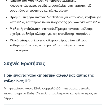
Ιατρικά και νοσηλευτικά προϊόντα:
Ιατρικά
κλινοσκεπάσματα, σερβιέτα νοσηλείας μιας χρήσης, είδη
φροντίδας μητρότητας και ηλικιωμένων
Προμήθειες για κατοικίδια:
Χαλάκι για κατοικίδια, κρεβάτι για
κατοικίδια, εσωτερικό υλικό πλήρωσης ρούχων για κατοικίδια
Μαλακή επίπλωση σπιτιού:
Γέμισμα καναπέ, μαξιλάρι
ριχτάρι, μαξιλάρι πλάτης, γέμιση επένδυσης κουρτίνας
Υλικά φίλτρου:
Στοιχείο φίλτρου αέρα, μέσα φίλτρου
καθαρισμού νερού, στρώμα φίλτρου κλιματιστικού
αυτοκινήτου
Συχνές Ερωτήσεις
Ποια είναι τα χαρακτηριστικά ασφαλείας αυτής της
κοίλης ίνας HC;
Μη φθορίζον, χωρίς BPA, φορμαλδεΰδη και βαρέα μέταλλα,
πιστοποιημένο Baby Class A, υποαλλεργικό και φιλικό προς το
δέρμα.