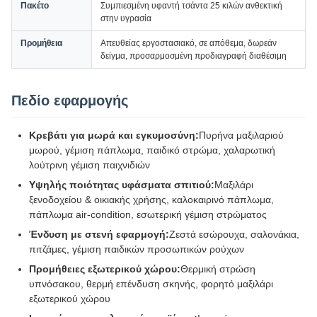
Πακέτο
Συμπιεσμένη υφαντή τσάντα 25 κιλών ανθεκτική
στην υγρασία
Προμήθεια
Απευθείας εργοστασιακό, σε απόθεμα, δωρεάν
δείγμα, προσαρμοσμένη προδιαγραφή διαθέσιμη
Πεδίο εφαρμογής
Κρεβάτι για μωρά και εγκυμοσύνη:
Πυρήνα μαξιλαριού
μωρού, γέμιση πάπλωμα, παιδικό στρώμα, χαλαρωτική
λούτρινη γέμιση παιχνιδιών
Υψηλής ποιότητας υφάσματα σπιτιού:
Μαξιλάρι
ξενοδοχείου & οικιακής χρήσης, καλοκαιρινό πάπλωμα,
πάπλωμα air-condition, εσωτερική γέμιση στρώματος
Ένδυση με στενή εφαρμογή:
Ζεστά εσώρουχα, σαλονάκια,
πιτζάμες, γέμιση παιδικών προσωπικών ρούχων
Προμήθειες εξωτερικού χώρου:
Θερμική στρώση
υπνόσακου, θερμή επένδυση σκηνής, φορητό μαξιλάρι
εξωτερικού χώρου