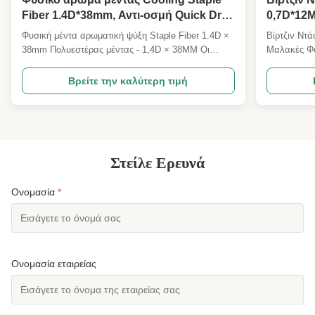
Fiber 1.4D*38mm, Αντι-οσμή Quick Dry
0,7D*12
Textile Raw Staple
Σιλικονω
Φυσική μέντα αρωματική ψύξη Staple Fiber 1.4D ×
Βίρτζιν Ντ
38mm Πολυεστέρας μέντας - 1,4D × 38MM Οι
Μαλακές Φο
προδιαγραφές μπορούν να προσαρμοστούν
Επισκόπηση
Επισκόπηση του προϊόντος Η 1.4D × 38MM
Virgin Down
Βρείτε την καλύτερη τιμή
ψύχραιμη ίνες πολυεστέρα είναι μια υψηλής
ποιότητας ε
απόδοσης καλοκαιρινή λειτουργική υφαντική πρώτη
αναπτύχθηκ
ύλη που έχει αναπτυχθεί ειδικά για ψύξη, ανθ...
υψηλής ποιό
Στείλε Ερευνά
Ονομασία
*
Ονομασία εταιρείας