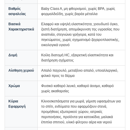
Βαθμός
Baby Class A, μη φθορισμού, χωρίς BPA, χωρίς
ασφαλείας
φορμαλδεΰδη, χωρίς βαρέα μέταλλα
Βασικά
Ελαφρύ και υψηλή ελαστικότητα, χνουδωτό όγκο,
Χαρακτηριστικά
ζεστή διατήρηση, απομάκρυνση της υγρασίας που
αναπνέει, στεγνώνει γρήγορα, κατά του
πηκτώματος, χωρίς σχηματισμό ζαχαροπλαστικής,
οικολογικά υγιεινό
Δομή
Κοίλη διατομή HC, εξαιρετική ελαστικότητα και
διατήρηση σχήματος
Αίσθηση χεριού
Απαλό παχουλό, μεταξένιο απαλό, υποαλλεργικό,
φιλικό προς το δέρμα
Χρώμα
Φυσικό καθαρό λευκό, καθαρό άοσμο, καθαρό
χωρίς ακαθαρσίες
Κύρια
Κλινοσκεπάσματα για μωρά, γέμιση υφασμάτων για
Εφαρμογή
το σπίτι, ενδύματα που εφαρμόζουν στενά,
προμήθειες εξωτερικού χώρου, ιατρικές
περιποιήσεις, προϊόντα για κατοικίδια, μαλακά
έπιπλα σπιτιού, υλικό φίλτρου αέρα και νερού