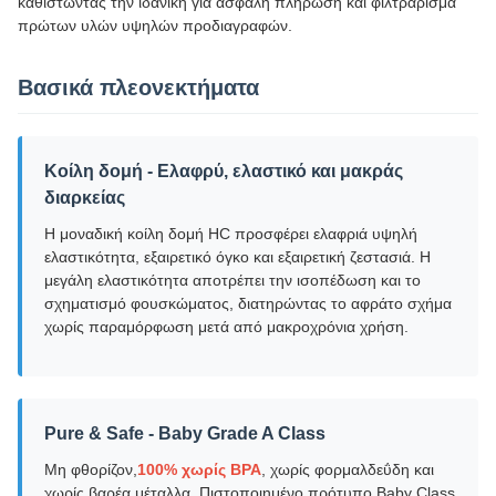
καθιστώντας την ιδανική για ασφαλή πλήρωση και φιλτράρισμα
πρώτων υλών υψηλών προδιαγραφών.
Βασικά πλεονεκτήματα
Κοίλη δομή - Ελαφρύ, ελαστικό και μακράς
διαρκείας
Η μοναδική κοίλη δομή HC προσφέρει ελαφριά υψηλή
ελαστικότητα, εξαιρετικό όγκο και εξαιρετική ζεστασιά. Η
μεγάλη ελαστικότητα αποτρέπει την ισοπέδωση και το
σχηματισμό φουσκώματος, διατηρώντας το αφράτο σχήμα
χωρίς παραμόρφωση μετά από μακροχρόνια χρήση.
Pure & Safe - Baby Grade A Class
Μη φθορίζον,
100% χωρίς BPA
, χωρίς φορμαλδεΰδη και
χωρίς βαρέα μέταλλα. Πιστοποιημένο πρότυπο Baby Class