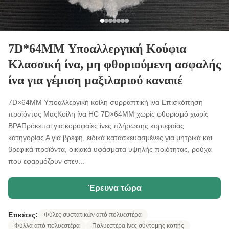
7D*64MM Υποαλλεργική Κούφια
Κλασσική ίνα, μη φθοριούμενη ασφαλής
ίνα για γέμιση μαξιλαριού καναπέ
7D×64MM Υποαλλεργική κοίλη συρραπτική ίνα Επισκόπηση
προϊόντος ΜαςΚοίλη ίνα HC 7D×64MM χωρίς φθορισμό χωρίς
BPAΠρόκειται για κορυφαίες ίνες πλήρωσης κορυφαίας
κατηγορίας Α για βρέφη, ειδικά κατασκευασμένες για μητρικά και
βρεφικά προϊόντα, οικιακά υφάσματα υψηλής ποιότητας, ρούχα
που εφαρμόζουν στεν...
Έρευνα τώρα
Ετικέτες:
Φύλες συστατικών από πολυεστέρα
Φύλλα από πολυεστέρα
Πολυεστέρα ίνες σύντομης κοπής