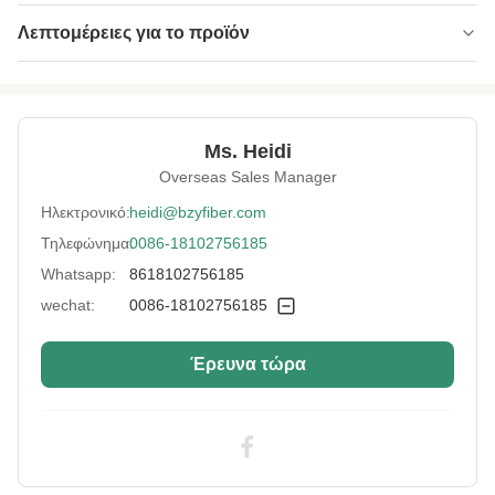
Λεπτομέρειες για το προϊόν
Name:
Κοίλη ίνα HC χωρίς BPA χωρίς φθορισμό
Specification:
7D*64MM
Ms. Heidi
Native/Regenerative:
Γενέθλια
Overseas Sales Manager
Color:
λευκό
Ηλεκτρονικό:
heidi@bzyfiber.com
Τηλεφώνημα:
0086-18102756185
More Sizes:
Προσαρμόσιμο
Whatsapp:
8618102756185
wechat:
0086-18102756185
Έρευνα τώρα