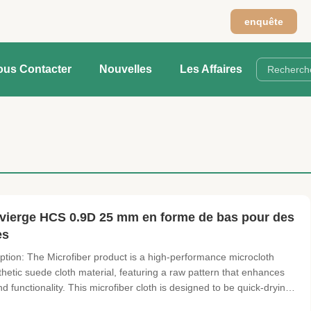
enquête
ous Contacter
Nouvelles
Les Affaires
 vierge HCS 0.9D 25 mm en forme de bas pour des
es
ption: The Microfiber product is a high-performance microcloth
hetic suede cloth material, featuring a raw pattern that enhances
 and functionality. This microfiber cloth is designed to be quick-drying,
ent and effective cleaning experiences. ...