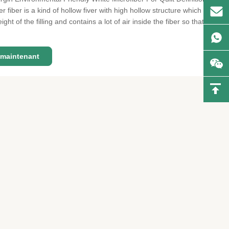
r fiber is a kind of hollow fiver with high hollow structure which
ght of the filling and contains a lot of air inside the fiber so that the
t and warm. Hollow conjugated can ...
maintenant