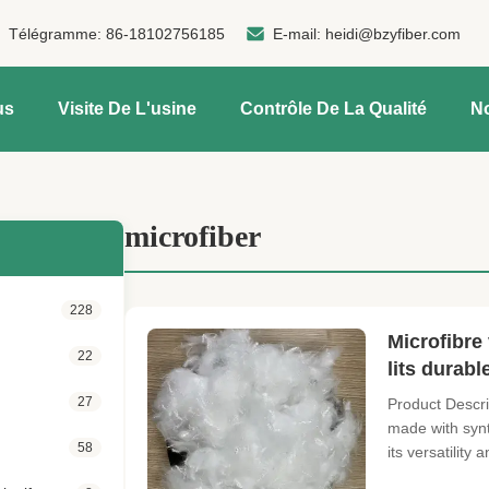
Télégramme:
86-18102756185
E-mail:
heidi@bzyfiber.com
us
Visite De L'usine
Contrôle De La Qualité
N
microfiber
228
Microfibre
22
lits durabl
27
Product Descri
made with synt
58
its versatility
ensuring effici