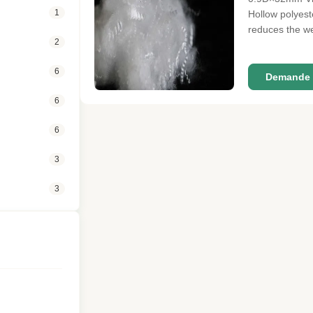
1
Hollow polyeste
reduces the wei
2
filling is ligh
6
Demande 
6
6
3
3