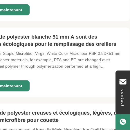
maintenant
 de polyester blanche 51 mm A sont des
s écologiques pour le remplissage des oreillers
er Staple Microfiber Virgin White Color Microfiber PSF 0.8D×51mm
lyester materials, for example, PTA and EG are changed over
gel polymer through polymerization performed at a high
d strain. After the turning and drawing process, polymer becomes
maintenant
contact
 de polyester creuses et écologiques, légères, de
microfibre pour couette
in Environmental Friendly White Microfiber For Quilt Definition: