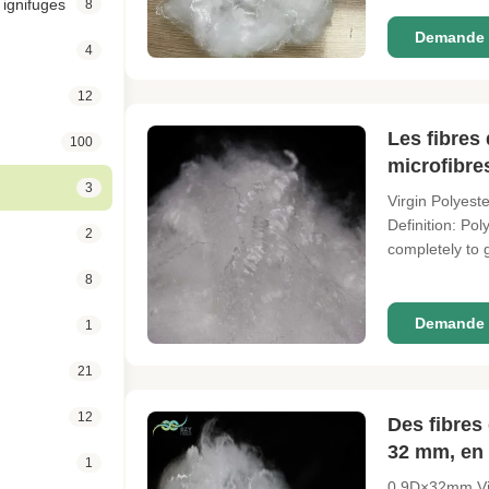
 ignifuges
8
Demande 
4
12
Les fibres
100
microfibre
3
Virgin Polyest
Definition: Po
2
completely to 
temperature an
8
...
Demande 
1
21
12
Des fibres
32 mm, en 
1
0.9D×32mm Virg