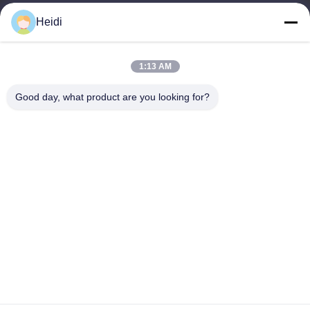
Nous contacter
Heidi
Catégories
Fibre discontinue de polyesters
1:13 AM
Fibre d'étagère de polyester ignifuge
Good day, what product are you looking for?
Fibre de polyester à faible fusion
Fibre discontinue de polyesters conjuguée creuse
Les fibres de base visqueuses et les fibres de polyester
visqueuses ignifuges
Nous contacter
Télégramme: 86-18102756185
E-mail:
heidi@bzyfiber.com
Ajouter Chambre 1510-1511, tour nord, centre commercial et
commercial Xijiao, n°165 Qiaozhong Middle Road, district de
Liwan, ville de Guangzhou, province du Guangdong, Chine.