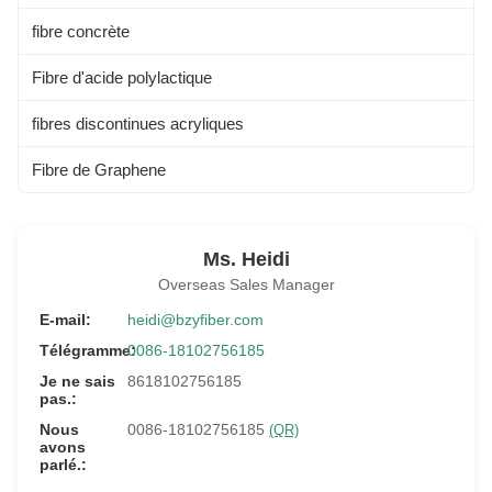
fibre concrète
Fibre d'acide polylactique
fibres discontinues acryliques
Fibre de Graphene
Ms. Heidi
Overseas Sales Manager
E-mail:
heidi@bzyfiber.com
Télégramme:
0086-18102756185
Je ne sais
8618102756185
pas.:
Nous
0086-18102756185
(QR)
avons
parlé.: