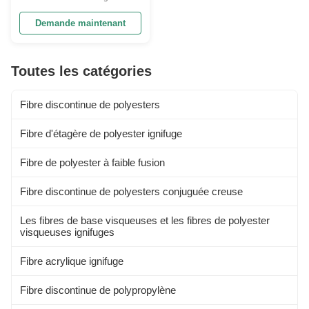
high-quality materials in their
clothing. Made from high-quality
Demande maintenant
Aloe Fiber, this product offers a
unique blend of comfort and
functionality that sets it apart
Toutes les catégories
from other options on the
market. The key feature of ...
Fibre discontinue de polyesters
Fibre d'étagère de polyester ignifuge
Fibre de polyester à faible fusion
Fibre discontinue de polyesters conjuguée creuse
Les fibres de base visqueuses et les fibres de polyester
visqueuses ignifuges
Fibre acrylique ignifuge
Fibre discontinue de polypropylène