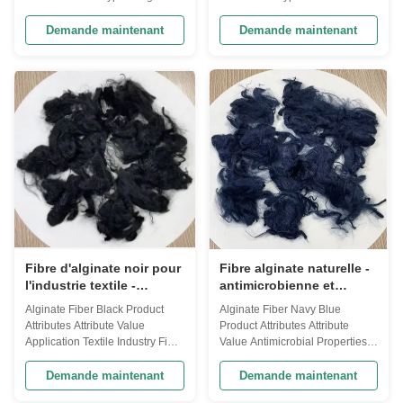
Yes Fiber Type Natural Fiber
Structure Fibrous Antimicrobial
Strength Strong Absorbency
Yes Eco-Friendly Yes Texture
Demande maintenant
Demande maintenant
High Breathability High
Soft Origin Seaweed Application
Elasticity Flexible Antimicrobial
Textile Industry Breathability
Properties Yes Moisture Content
High Product Description Our
Less Than 15% Product
Alginate Fiber is a revolutionary
Description Our innovative
textile made from ...
Alginate Fiber is ...
Fibre d'alginate noir pour
Fibre alginate naturelle -
l'industrie textile -
antimicrobienne et
Biodégradable et
écologique
Alginate Fiber Black Product
Alginate Fiber Navy Blue
écologique
Attributes Attribute Value
Product Attributes Attribute
Application Textile Industry Fiber
Value Antimicrobial Properties
Type Natural Fiber Eco-Friendly
Yes Fiber Type Natural Fiber
Yes Biodegradability
Strength Strong Eco-Friendly
Demande maintenant
Demande maintenant
Biodegradable Color
Yes Material Alginate Texture