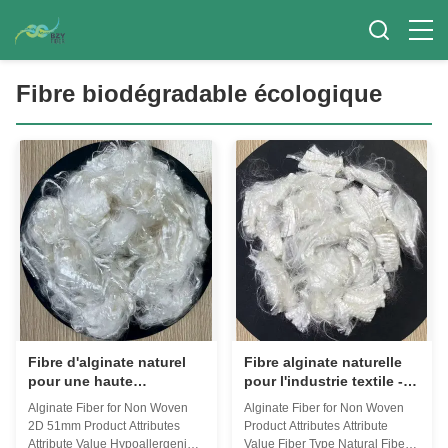
Fibre biodégradable écologique
Fibre d'alginate naturel
Fibre alginate naturelle
pour une haute
pour l'industrie textile -
absorption non tissée
antimicrobienne et
Alginate Fiber for Non Woven
Alginate Fiber for Non Woven
écologique
2D 51mm Product Attributes
Product Attributes Attribute
Attribute Value Hypoallergenic
Value Fiber Type Natural Fiber