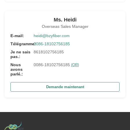
Ms. Heidi
Overseas Sales Manager
E-mail:
heidi@bzyfiber.com
Télégramme:
0086-18102756185
Je ne sais
8618102756185
pas.:
Nous
0086-18102756185
(QR)
avons
parlé.:
Demande maintenant