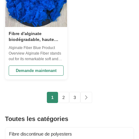
Fibre d'alginate
biodégradable, haute
absorption, texture
Alginate Fiber Blue Product
douce
Overview Alginate Fiber stands
out for its remarkable soft and
smooth texture, offering gentle
comfort for sensitive skin. This
Demande maintenant
hypoallergenic material
combines eco-friendly
sustainability with high
performance, featuring excellent
1
2
3
biodegradability and moisture
control ...
Toutes les catégories
Fibre discontinue de polyesters