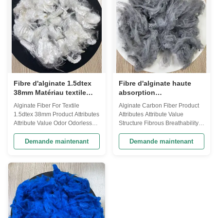
represents a ...
exceptional ...
Fibre d'alginate 1.5dtex
Fibre d'alginate haute
38mm Matériau textile
absorption
antimicrobien
antimicrobienne blanc
Alginate Fiber For Textile
Alginate Carbon Fiber Product
1.5dtex 38mm Product Attributes
Attributes Attribute Value
Attribute Value Odor Odorless
Structure Fibrous Breathability
Strength Strong Antimicrobial
High Texture Soft Antimicrobial
Yes Hypoallergenic Yes Material
Properties Yes Absorbency High
Demande maintenant
Demande maintenant
Alginate Structure Fibrous
Odor Odorless Hypoallergenic
Antimicrobial Properties Yes
Yes Color White Product
Color White Product Overview
Description Alginate Fiber
Our revolutionary Alginate Fiber
represents textile innovation
combines Iodine-alginate fiber
with its fibrous structure and ...
...