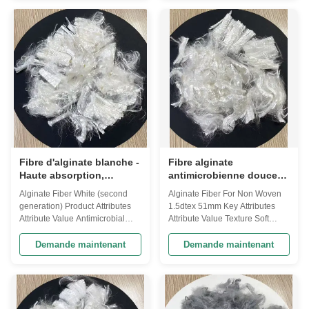
White/Black/other Material
Soft Antimicrobial Yes
Alginate Odor Odorless
Absorbency High Product
Structure Fibrous Product
Description Alginate Fiber is an
Description Our innovative
innovative sustainable material
Alginate Fiber is a sustainable,
derived from ...
...
Fibre d'alginate blanche -
Fibre alginate
Haute absorption,
antimicrobienne douce
antimicrobienne,
pour textiles non tissés
Alginate Fiber White (second
Alginate Fiber For Non Woven
biodégradable
generation) Product Attributes
1.5dtex 51mm Key Attributes
Attribute Value Antimicrobial
Attribute Value Texture Soft
Properties Yes Odor Odorless
Antimicrobial Properties Yes
Fiber Type Natural Fiber
Strength Strong Breathability
Demande maintenant
Demande maintenant
Breathability High Strength
High Hypoallergenic Yes Eco-
Strong Absorbency High Eco-
Friendly Yes Odor Odorless
Friendly Yes Biodegradability
Product Overview Our Alginate
Biodegradable Product
Fiber is an innovative, eco-
Description Our Alginate Fiber
friendly material offering