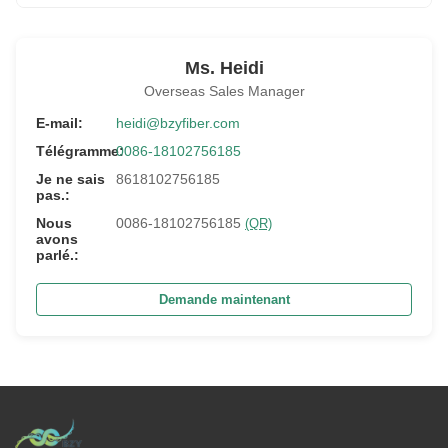
Ms. Heidi
Overseas Sales Manager
E-mail:
heidi@bzyfiber.com
Télégramme:
0086-18102756185
Je ne sais
8618102756185
pas.:
Nous
0086-18102756185
(QR)
avons
parlé.:
Demande maintenant