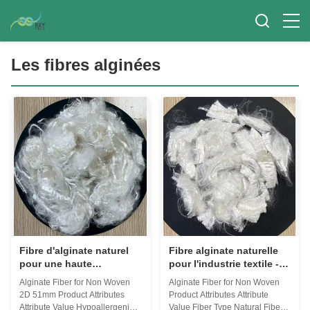
Les fibres alginées
Fibre d'alginate naturel
Fibre alginate naturelle
pour une haute
pour l'industrie textile -
absorption non tissée
antimicrobienne et
Alginate Fiber for Non Woven
Alginate Fiber for Non Woven
écologique
2D 51mm Product Attributes
Product Attributes Attribute
Attribute Value Hypoallergenic
Value Fiber Type Natural Fiber