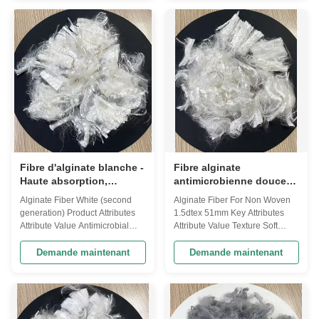
White/Black/other Material
Soft Antimicrobial Yes
Alginate Odor Odorless
Absorbency High Product
Structure Fibrous Product
Description Alginate Fiber is an
Description Our innovative
innovative sustainable material
Alginate Fiber is a sustainable,
derived from ...
...
Fibre d'alginate blanche -
Fibre alginate
Haute absorption,
antimicrobienne douce
antimicrobienne,
pour textiles non tissés
Alginate Fiber White (second
Alginate Fiber For Non Woven
biodégradable
generation) Product Attributes
1.5dtex 51mm Key Attributes
Attribute Value Antimicrobial
Attribute Value Texture Soft
Properties Yes Odor Odorless
Antimicrobial Properties Yes
Fiber Type Natural Fiber
Strength Strong Breathability
Demande maintenant
Demande maintenant
Breathability High Strength
High Hypoallergenic Yes Eco-
Strong Absorbency High Eco-
Friendly Yes Odor Odorless
Friendly Yes Biodegradability
Product Overview Our Alginate
Biodegradable Product
Fiber is an innovative, eco-
Description Our Alginate Fiber
friendly material offering