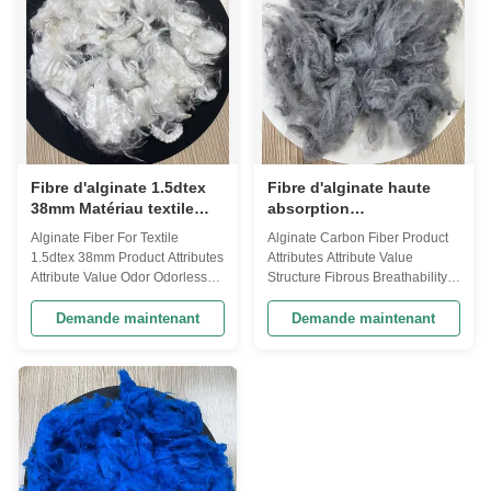
represents a ...
exceptional ...
Fibre d'alginate 1.5dtex
Fibre d'alginate haute
38mm Matériau textile
absorption
antimicrobien
antimicrobienne blanc
Alginate Fiber For Textile
Alginate Carbon Fiber Product
1.5dtex 38mm Product Attributes
Attributes Attribute Value
Attribute Value Odor Odorless
Structure Fibrous Breathability
Strength Strong Antimicrobial
High Texture Soft Antimicrobial
Yes Hypoallergenic Yes Material
Properties Yes Absorbency High
Demande maintenant
Demande maintenant
Alginate Structure Fibrous
Odor Odorless Hypoallergenic
Antimicrobial Properties Yes
Yes Color White Product
Color White Product Overview
Description Alginate Fiber
Our revolutionary Alginate Fiber
represents textile innovation
combines Iodine-alginate fiber
with its fibrous structure and ...
...