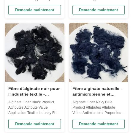
Yes Fiber Type Natural Fiber
Structure Fibrous Antimicrobial
Strength Strong Absorbency
Yes Eco-Friendly Yes Texture
Demande maintenant
Demande maintenant
High Breathability High
Soft Origin Seaweed Application
Elasticity Flexible Antimicrobial
Textile Industry Breathability
Properties Yes Moisture Content
High Product Description Our
Less Than 15% Product
Alginate Fiber is a revolutionary
Description Our innovative
textile made from ...
Alginate Fiber is ...
Fibre d'alginate noir pour
Fibre alginate naturelle -
l'industrie textile -
antimicrobienne et
Biodégradable et
écologique
Alginate Fiber Black Product
Alginate Fiber Navy Blue
écologique
Attributes Attribute Value
Product Attributes Attribute
Application Textile Industry Fiber
Value Antimicrobial Properties
Type Natural Fiber Eco-Friendly
Yes Fiber Type Natural Fiber
Yes Biodegradability
Strength Strong Eco-Friendly
Demande maintenant
Demande maintenant
Biodegradable Color
Yes Material Alginate Texture