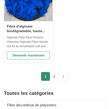
Fibre d'alginate
biodégradable, haute
absorption, texture
Alginate Fiber Blue Product
douce
Overview Alginate Fiber stands
out for its remarkable soft and
smooth texture, offering gentle
comfort for sensitive skin. This
Demande maintenant
hypoallergenic material
combines eco-friendly
sustainability with high
performance, featuring excellent
1
2
biodegradability and moisture
control ...
Toutes les catégories
Fibre discontinue de polyesters