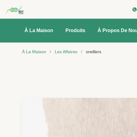
À La Maison
Produits
À Propos De No
À La Maison
/
Les Affaires
/
oreillers