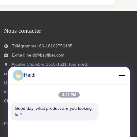
Nous contacter
Télégramme: 86-18102756185
E-mail:
heidi@bzyfiber.com
Ajouter Chambre 1510-1511, tour nord,
centre commercial et commercial Xijiao, n°165
Heidi
Qiaozhong Middle Road, district de Liwan, ville
de Guangzhou, province du Guangdong,
3:37 PM
Chine.
Good day, what product are you looking 
for?
 |
Plan du site