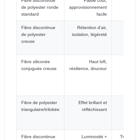
Fibre discontinue
Faible coût,
Moye
de polyester ronde
approvisionnement
standard
facile
Fibre discontinue
Rétention d'air,
Moye
de polyester
isolation, légèreté
creuse
Fibre siliconée
Haut loft,
Moye
conjuguée creuse
résilience, douceur
Fibre de polyester
Effet brillant et
Hau
triangulaire/trilobée
réfléchissant
Fibre discontinue
Luminosité +
Très élev