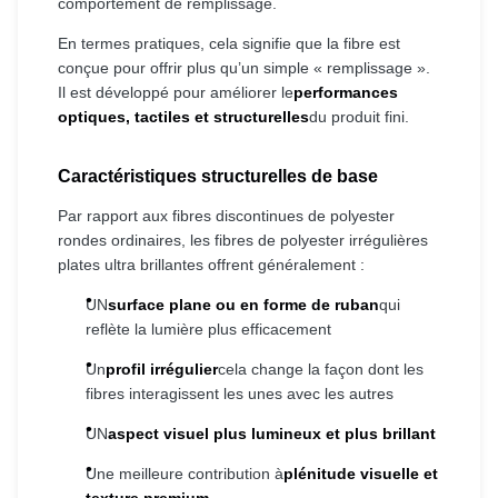
comportement de remplissage.
En termes pratiques, cela signifie que la fibre est
conçue pour offrir plus qu’un simple « remplissage ».
Il est développé pour améliorer le
performances
optiques, tactiles et structurelles
du produit fini.
Caractéristiques structurelles de base
Par rapport aux fibres discontinues de polyester
rondes ordinaires, les fibres de polyester irrégulières
plates ultra brillantes offrent généralement :
UN
surface plane ou en forme de ruban
qui
reflète la lumière plus efficacement
Un
profil irrégulier
cela change la façon dont les
fibres interagissent les unes avec les autres
UN
aspect visuel plus lumineux et plus brillant
Une meilleure contribution à
plénitude visuelle et
texture premium