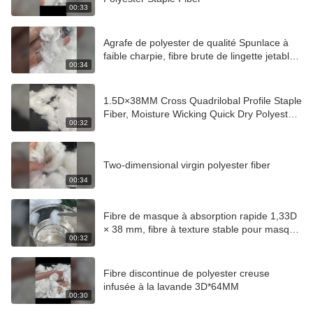
00:33
Agrafe de polyester de qualité Spunlace à
faible charpie, fibre brute de lingette jetable
00:34
résistante à la déchirure de longueur coupée
de 38 mm
1.5D×38MM Cross Quadrilobal Profile Staple
Fiber, Moisture Wicking Quick Dry Polyester
00:32
for Sportswea
Two-dimensional virgin polyester fiber
00:34
Fibre de masque à absorption rapide 1,33D
× 38 mm, fibre à texture stable pour masque
00:32
de soin jetable
Fibre discontinue de polyester creuse
infusée à la lavande 3D*64MM
00:30