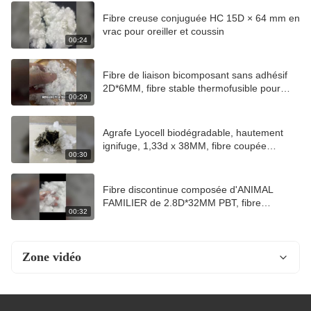
Fibre creuse conjuguée HC 15D × 64 mm en
vrac pour oreiller et coussin
00:24
Fibre de liaison bicomposant sans adhésif
2D*6MM, fibre stable thermofusible pour
00:29
filtre et automobile
Agrafe Lyocell biodégradable, hautement
ignifuge, 1,33d x 38MM, fibre coupée
00:30
uniforme pour la filature et le Nonwo
Fibre discontinue composée d'ANIMAL
FAMILIER de 2.8D*32MM PBT, fibre
00:32
élastique élevée de sertissage latent pour
l'habillement de tricotage
Zone vidéo
Accueil Vidéo