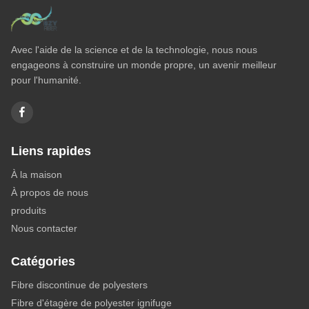
Toutes les vidéos
Fibre discontinue de polyester solide
Avec l'aide de la science et de la technologie, nous nous
Fibre de polyester creuse
engageons à construire un monde propre, un avenir meilleur
pour l'humanité.
Fibre de polyester ignifuge
Fibre de polyester à faible fusion
PSF de couleur
Liens rapides
Fibre discontinue de polypropylène
À la maison
Fibre discontinue de viscose
À propos de nous
Microfiber de polyester
produits
Nous contacter
Fibre de polyester ultra courte
ES Polyester à base de fibres en PE-PP
Catégories
Polyester
Fibre discontinue de polyesters
Fibre d'étagère de polyester ignifuge
Acrylique ignifuge