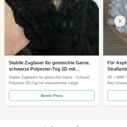
Stabile Zugfaser für gemischte Garne,
Für Aspha
schwarze Polyester-Tog 2D mit
Straßen
unbestimmter Länge
Hochfest
Stabile Zugfasern für gemischte Garne - Schwarz
4D × 6MM Po
Faser Po
Polyester 2D-Zug mit unbestimmter Länge
Bau Unsere
Produktübersicht Schwarzer Polyester-Schleifer -
eine hochle
2D mit unbestimmter Länge Spezifikationen können
speziell für
Beste Preis
angepasst werden Beschreibung des Produkts
Asphaltvers
Unsere 2D-Schwarze Kontinuierliche Schleppfaser
industrielle 
ist ein hochwertiges, ...
wurde.Alkal
gleichmä...