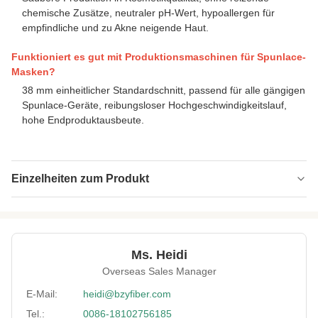
chemische Zusätze, neutraler pH-Wert, hypoallergen für
empfindliche und zu Akne neigende Haut.
Funktioniert es gut mit Produktionsmaschinen für Spunlace-
Masken?
38 mm einheitlicher Standardschnitt, passend für alle gängigen
Spunlace-Geräte, reibungsloser Hochgeschwindigkeitslauf,
hohe Endproduktausbeute.
Einzelheiten zum Produkt
Name:
Gesichtsmaske aus saugfähiger Faser
Specification:
1,33D*38mm
Ms. Heidi
Native/Regenerative:
Einheimische
Overseas Sales Manager
Color:
Weiß
E-Mail:
heidi@bzyfiber.com
Tel.:
0086-18102756185
More Sizes:
Anpassbar