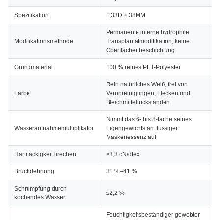
Spezifikation
1,33D × 38MM
Permanente interne hydrophile
Modifikationsmethode
Transplantatmodifikation, keine
Oberflächenbeschichtung
Grundmaterial
100 % reines PET-Polyester
Rein natürliches Weiß, frei von
Farbe
Verunreinigungen, Flecken und
Bleichmittelrückständen
Nimmt das 6- bis 8-fache seines
Wasseraufnahmemultiplikator
Eigengewichts an flüssiger
Maskenessenz auf
Hartnäckigkeit brechen
≥3,3 cN/dtex
Bruchdehnung
31 %–41 %
Schrumpfung durch
≤2,2 %
kochendes Wasser
Feuchtigkeitsbeständiger gewebter