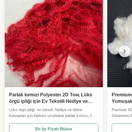
Parlak kırmızı Polyester 2D Tow, Lüks
Premium 
örgü ipliği için Ev Tekstili Hediye ve
Yumuşak 
Dekor Kumaşları
Tekstil 
Lüks örgü ipliği, ev tekstil, hediye ve dekor
Premium 6D
Yapımı
kumaşları için belirsiz uzunlukta parlak kırmızı 2D
Görünümü B
poliester çekiciÜrün Genel GörünümüBizim 2
Liyocell Sta
boyutlu parlak kırmızı ipek protein çekme filizimiz,
hammaddeler
En İyi Fiyatı Bulun