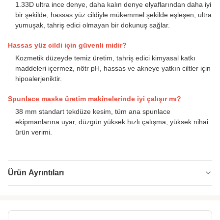
1.33D ultra ince denye, daha kalın denye elyaflarından daha iyi
bir şekilde, hassas yüz cildiyle mükemmel şekilde eşleşen, ultra
yumuşak, tahriş edici olmayan bir dokunuş sağlar.
Hassas yüz cildi için güvenli midir?
Kozmetik düzeyde temiz üretim, tahriş edici kimyasal katkı
maddeleri içermez, nötr pH, hassas ve akneye yatkın ciltler için
hipoalerjeniktir.
Spunlace maske üretim makinelerinde iyi çalışır mı?
38 mm standart tekdüze kesim, tüm ana spunlace
ekipmanlarına uyar, düzgün yüksek hızlı çalışma, yüksek nihai
ürün verimi.
Ürün Ayrıntıları
Name:
Yüz maskesi emici lif
Specification:
1.33D*38mm