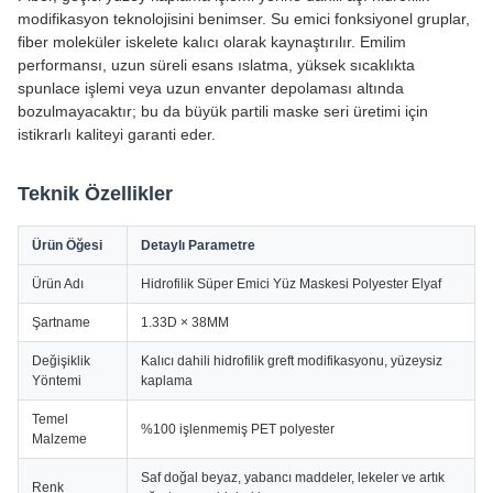
modifikasyon teknolojisini benimser. Su emici fonksiyonel gruplar,
fiber moleküler iskelete kalıcı olarak kaynaştırılır. Emilim
performansı, uzun süreli esans ıslatma, yüksek sıcaklıkta
spunlace işlemi veya uzun envanter depolaması altında
bozulmayacaktır; bu da büyük partili maske seri üretimi için
istikrarlı kaliteyi garanti eder.
Teknik Özellikler
Ürün Öğesi
Detaylı Parametre
Ürün Adı
Hidrofilik Süper Emici Yüz Maskesi Polyester Elyaf
Şartname
1.33D × 38MM
Değişiklik
Kalıcı dahili hidrofilik greft modifikasyonu, yüzeysiz
Yöntemi
kaplama
Temel
%100 işlenmemiş PET polyester
Malzeme
Saf doğal beyaz, yabancı maddeler, lekeler ve artık
Renk