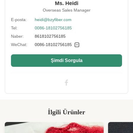
Ms. Heidi
Native/Regenerative:
Yerli
Overseas Sales Manager
Color:
beyaz
E-posta:
heidi@bzyfiber.com
Tel:
0086-18102756185
More Sizes:
Özelleştirilebilir
Naber:
8618102756185
Siliconized/Non-
silisleşmemiş
Silicified:
WeChat:
0086-18102756185
Şimdi Sorgula
İlgili Ürünler