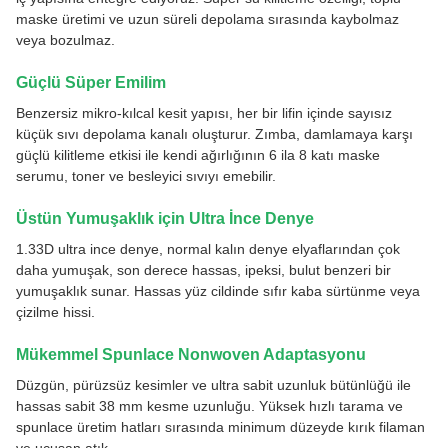
maske üretimi ve uzun süreli depolama sırasında kaybolmaz
veya bozulmaz.
Güçlü Süper Emilim
Benzersiz mikro-kılcal kesit yapısı, her bir lifin içinde sayısız
küçük sıvı depolama kanalı oluşturur. Zımba, damlamaya karşı
güçlü kilitleme etkisi ile kendi ağırlığının 6 ila 8 katı maske
serumu, toner ve besleyici sıvıyı emebilir.
Üstün Yumuşaklık için Ultra İnce Denye
1.33D ultra ince denye, normal kalın denye elyaflarından çok
daha yumuşak, son derece hassas, ipeksi, bulut benzeri bir
yumuşaklık sunar. Hassas yüz cildinde sıfır kaba sürtünme veya
çizilme hissi.
Mükemmel Spunlace Nonwoven Adaptasyonu
Düzgün, pürüzsüz kesimler ve ultra sabit uzunluk bütünlüğü ile
hassas sabit 38 mm kesme uzunluğu. Yüksek hızlı tarama ve
spunlace üretim hatları sırasında minimum düzeyde kırık filaman