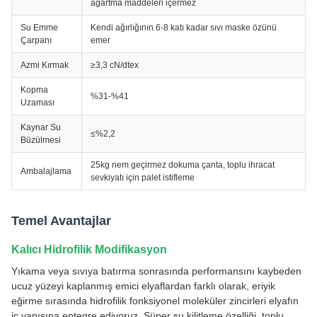
ağartma maddeleri içermez
Su Emme
Kendi ağırlığının 6-8 katı kadar sıvı maske özünü
Çarpanı
emer
Azmi Kırmak
≥3,3 cN/dtex
Kopma
%31-%41
Uzaması
Kaynar Su
≤%2,2
Büzülmesi
25kg nem geçirmez dokuma çanta, toplu ihracat
Ambalajlama
sevkiyatı için palet istifleme
Temel Avantajlar
Kalıcı Hidrofilik Modifikasyon
Yıkama veya sıvıya batırma sonrasında performansını kaybeden
ucuz yüzeyi kaplanmış emici elyaflardan farklı olarak, eriyik
eğirme sırasında hidrofilik fonksiyonel moleküler zincirleri elyafın
iç yapısına entegre ediyoruz. Süper su kilitleme özelliği, toplu