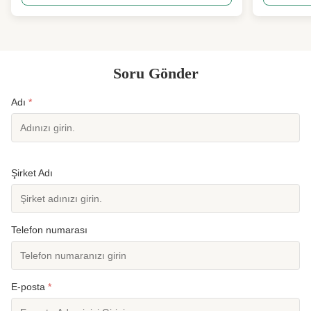
gelişmiş nakil iplikleme ve çözeltme boya entegre
çevre dostu
teknolojisi kullanılarak üretilen, üst düzey
51MM endüstr
fonksiyonel ...
koruması...
Soru Gönder
Adı
*
Şirket Adı
Telefon numarası
E-posta
*