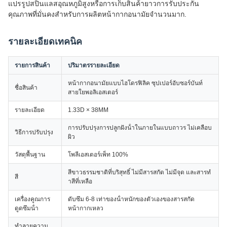
แปรรูปสปินแลสอุณหภูมิสูงหรือการเก็บสินค้ายาวการรับประกัน
คุณภาพที่มั่นคงสําหรับการผลิตหน้ากากอนามัยจํานวนมาก.
รายละเอียดเทคนิค
รายการสินค้า
ปริมาตรรายละเอียด
หน้ากากอนามัยแบบไฮโดรฟิลิค ซุปเปอร์อับซอร์บันท์
ชื่อสินค้า
สายใยพอลิเอสเตอร์
รายละเอียด
1.33D × 38MM
การปรับปรุงการปลูกฝังน้ําในภายในแบบถาวร ไม่เคลือบ
วิธีการปรับปรุง
ผิว
วัสดุพื้นฐาน
โพลีเอสเตอร์เพ็ท 100%
สีขาวธรรมชาติที่บริสุทธิ์ ไม่มีสารสกัด ไม่มีจุด และสารทํ
สี
าสีที่เหลือ
เครื่องคูณการ
ดับซึม 6-8 เท่าของน้ําหนักของตัวเองของสารสกัด
ดูดซึมน้ํา
หน้ากากเหลว
ทําลายความ