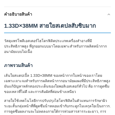
คําอธิบายสินค้า
1.33D×38MM สายใยสเตปลสับซิบมาก
วัสดุแพร่โพลีเอสเตอร์ไฮโดรฟิลิคประเภทเครื่องสําอางที่มี
ประสิทธิภาพสูง ที่ถูกออกแบบมาโดยเฉพาะสําหรับการผลิตหน้ากาก
อนามัยแบบไม่เนื้อ
ภาพรวมสินค้า
เส้นใยสแตปเปิ้ล 1.33D×38MM ของหน้ากากใบหน้าของเราโดย
เฉพาะเจาะจงสําหรับการผลิตหน้ากากอนามัยผงผงที่มีประสิทธิภาพสูง
มันแก้ปัญหาหลักสองประเด็นของใยพอลิเอสเตอร์ทั่วไป คือ การดูดซึม
ของเหลวที่ไม่ดี และการสัมผัสที่ค่อนข้างเหนียว
สายใยใช้เทคโนโลยีการปรับปรุงไฮโดรฟิลิคในตัวแทนการรักษาผิว
ระยะสั้นกลุ่มหน้าที่ที่ดูดซึมน้ําหลอมเข้ากับกระดูกโมเลกุลใยเป็นถาวร.
การดูดซึมผลงานจะไม่ลดลงภายใต้การท่วมสารสารระยะยาว, การ