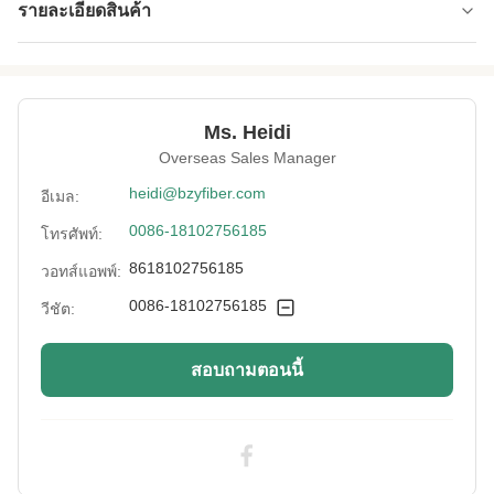
รายละเอียดสินค้า
Name:
ไฟเบอร์ดูดซับมาส์กหน้า
Specification:
1.33D*38 มิลลิเมตร
Ms. Heidi
Native/Regenerative:
Overseas Sales Manager
พื้นเมือง
heidi@bzyfiber.com
อีเมล:
Color:
สีขาว
0086-18102756185
โทรศัพท์:
More Sizes:
ปรับแต่งได้
8618102756185
วอทส์แอพพ์:
Siliconized/Non-
ไม่เป็นซิลิเกต
0086-18102756185
วีชัต:
Silicified:
สอบถามตอนนี้