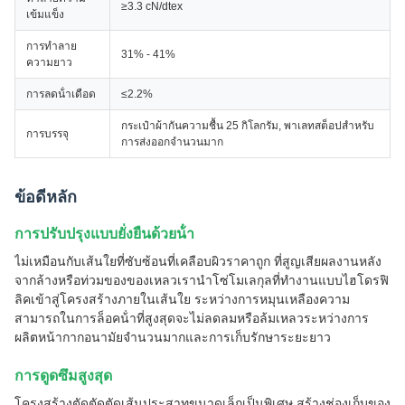
≥3.3 cN/dtex
เข้มแข็ง
การทําลาย
31% - 41%
ความยาว
การลดน้ําเดือด
≤2.2%
กระเป๋าผ้ากันความชื้น 25 กิโลกรัม, พาเลทสต็อปสําหรับ
การบรรจุ
การส่งออกจํานวนมาก
ข้อดีหลัก
การปรับปรุงแบบยั่งยืนด้วยน้ํา
ไม่เหมือนกับเส้นใยที่ซับซ้อนที่เคลือบผิวราคาถูก ที่สูญเสียผลงานหลัง
จากล้างหรือท่วมของของเหลวเรานําโซ่โมเลกุลที่ทํางานแบบไฮโดรฟิ
ลิคเข้าสู่โครงสร้างภายในเส้นใย ระหว่างการหมุนเหลืองความ
สามารถในการล็อคน้ําที่สูงสุดจะไม่ลดลมหรือล้มเหลวระหว่างการ
ผลิตหน้ากากอนามัยจํานวนมากและการเก็บรักษาระยะยาว
การดูดซึมสูงสุด
โครงสร้างตัดตัดตัดเส้นประสาทขนาดเล็กเป็นพิเศษ สร้างช่องเก็บของ