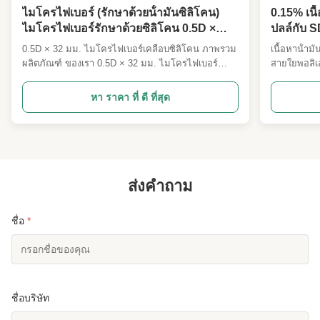
ไมโครไฟเบอร์ (รักษาด้วยน้ํามันซิลิโคน)
0.15% เนื
ไมโครไฟเบอร์รักษาด้วยซิลิโคน 0.5D ×
ปลล์กับ S
32MM ไมโครไฟเบอร์ ultrafine super soft
รับการใช้
0.5D × 32 มม. ไมโครไฟเบอร์เคลือบซิลิโคน ภาพรวม
เนื้อหาน้ําม
Staple Fiber สําหรับผ้าล้าง
ผลิตภัณฑ์ ของเรา 0.5D × 32 มม. ไมโครไฟเบอร์
สายใยพอลิเ
พิเศษละเอียดพิเศษเคลือบซิลิโคน เป็นเส้นใยสั้นพิเศษ
สเตอร์ สาย
เกรดสูงที่พัฒนาขึ้นเป็นพิเศษสำหรับสถานการณ์ที่
พอลิเอสเตอร
หา ราคา ที่ ดี ที่สุด
ต้องการความนุ่มเป็นพิเศษ การหลุดลุ่ยต่ำ และการดูด
สายใยพอลิเ
ซับสูง ด้วยความละเอียดพิเศษ 0.5D และความยาวตัดที่
สเตอร์ สาย
แม่นยำ 32 มม. ผสม...
พอลิเอสเตอร
ส่งคำถาม
ชื่อ
*
ชื่อบริษัท