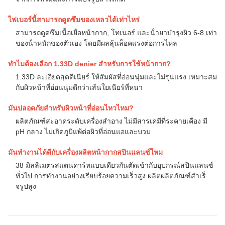
ไฟเบอร์นี้สามารถดูดซึมของเหลวได้เท่าไหร่
สามารถดูดซึมเนื้อเยื่อหน้ากาก, โทเนอร์ และน้ํายาบํารุงผิว 6-8 เท่า
ของน้ําหนักของตัวเอง โดยมีผลลุ้นล็อคแรงต่อการไหล
ทําไมต้องเลือก 1.33D denier สําหรับการใช้หน้ากาก?
1.33D ละเอียดสุดดีเนียร์ ให้สัมผัสที่อ่อนนุ่มและไม่รุนแรง เหมาะสม
กับผิวหน้าที่อ่อนนุ่มดีกว่าเส้นใยเนียร์ที่หนา
มันปลอดภัยสําหรับผิวหน้าที่อ่อนไหวไหม?
ผลิตภัณฑ์สะอาดระดับเครื่องสําอาง ไม่มีสารเคมีที่ระคายเคือง มี
pH กลาง ไม่เกิดภูมิแพ้ต่อผิวที่อ่อนแอและบวม
มันทํางานได้ดีกับเครื่องผลิตหน้ากากสปินแลนซ์ไหม
38 มิลลิเมตรสแตนดาร์ทแบบเดียวกันตัดเข้ากับอุปกรณ์สปินแลนซ์
ทั่วไป การทํางานอย่างเรียบร้อยความเร็วสูง ผลิตผลิตภัณฑ์สําเร็
จรูปสูง