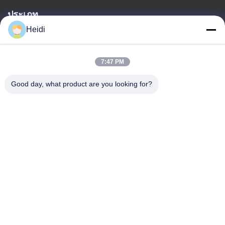
ประเภท
Heidi
เส้นใยโพลีเอสเตอร์หลัก
เส้นใยโพลีเอสเตอร์หลักทนไฟ
7:47 PM
สายใยพอลิเอสเตอร์ที่ละลายน้อย
เส้นใยโพลีเอสเตอร์หลักเชื่อมแบบกลวง
Good day, what product are you looking for?
สายใยสแตปเปลวิสโกส และสายใยพอลิเอสเตอร์วิสโกสที่ทนไฟ
ติดต่อเรา
โทรศัพท์: 86-18102756185
heidi@bzyfiber.com
อีเมล:
เพิ่ม ห้อง 1510-1511 ทาวเวอร์เหนือ ศูนย์การค้าและการค้าเชียจา
โอ เลขที่ 165 ถนนกลางเชียจอง เขตลิวาน เมืองกวางโจว จังหวัด
กวางดง จีน