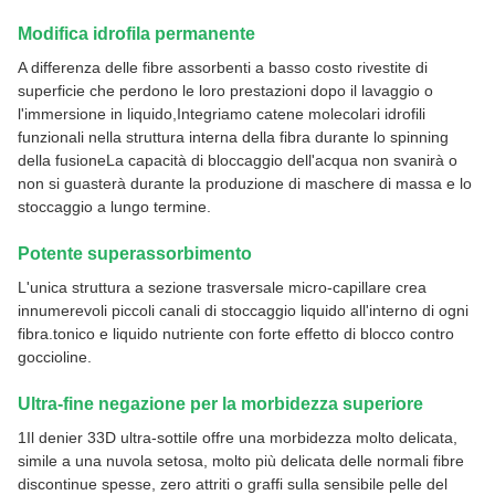
Modifica idrofila permanente
A differenza delle fibre assorbenti a basso costo rivestite di
superficie che perdono le loro prestazioni dopo il lavaggio o
l'immersione in liquido,Integriamo catene molecolari idrofili
funzionali nella struttura interna della fibra durante lo spinning
della fusioneLa capacità di bloccaggio dell'acqua non svanirà o
non si guasterà durante la produzione di maschere di massa e lo
stoccaggio a lungo termine.
Potente superassorbimento
L'unica struttura a sezione trasversale micro-capillare crea
innumerevoli piccoli canali di stoccaggio liquido all'interno di ogni
fibra.tonico e liquido nutriente con forte effetto di blocco contro
goccioline.
Ultra-fine negazione per la morbidezza superiore
1Il denier 33D ultra-sottile offre una morbidezza molto delicata,
simile a una nuvola setosa, molto più delicata delle normali fibre
discontinue spesse, zero attriti o graffi sulla sensibile pelle del