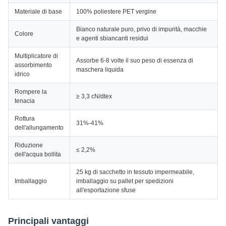
Materiale di base
100% poliestere PET vergine
Bianco naturale puro, privo di impurità, macchie
Colore
e agenti sbiancanti residui
Multiplicatore di
Assorbe 6-8 volte il suo peso di essenza di
assorbimento
maschera liquida
idrico
Rompere la
≥ 3,3 cN/dtex
tenacia
Rottura
31%-41%
dell'allungamento
Riduzione
≤ 2,2%
dell'acqua bollita
25 kg di sacchetto in tessuto impermeabile,
Imballaggio
imballaggio su pallet per spedizioni
all'esportazione sfuse
Principali vantaggi