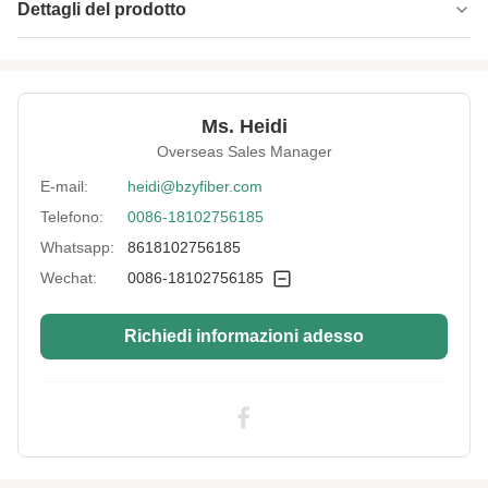
Dettagli del prodotto
Name:
Maschera facciale in fibra assorbente
Specification:
1,33 x 38 mm
Ms. Heidi
Native/Regenerative:
Nativo
Overseas Sales Manager
Color:
bianco
E-mail:
heidi@bzyfiber.com
Telefono:
0086-18102756185
More Sizes:
Personalizzabile
Whatsapp:
8618102756185
Siliconized/Non-
non silicizzato
Silicified:
Wechat:
0086-18102756185
Richiedi informazioni adesso