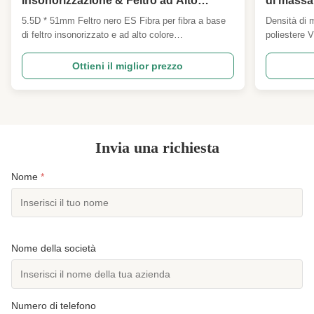
Insonorizzazione & Feltro ad Alto
di massa 
Colore Fibra Staple Morbida & Soffice
allo 0,5%
5.5D * 51mm Feltro nero ES Fibra per fibra a base
Densità di 
Solidità Le Specifiche Possono Essere
di feltro insonorizzato e ad alto colore
poliestere V
Personalizzate
Visualizzazione del prodotto Fibra ES nera per feltro
fibra di pol
5.5D*51mm - Le specifiche possono essere
progettata p
Ottieni il miglior prezzo
personalizzate Descrizione completa del prodotto
applicazioni
Aumentate la vostra produzione di feltro con il
versatile e r
nostroFibra ES ...
Invia una richiesta
Nome
*
Nome della società
Numero di telefono