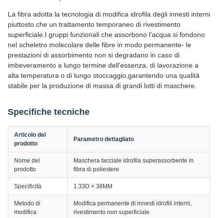
La fibra adotta la tecnologia di modifica idrofila degli innesti interni
piuttosto che un trattamento temporaneo di rivestimento
superficiale.I gruppi funzionali che assorbono l'acqua si fondono
nel scheletro molecolare delle fibre in modo permanente- le
prestazioni di assorbimento non si degradano in caso di
imbeveramento a lungo termine dell'essenza, di lavorazione a
alta temperatura o di lungo stoccaggio,garantendo una qualità
stabile per la produzione di massa di grandi lotti di maschere.
Specifiche tecniche
Articolo del
Parametro dettagliato
prodotto
Nome del
Maschera facciale idrofila superassorbente in
prodotto
fibra di poliestere
Specificità
1.33D × 38MM
Metodo di
Modifica permanente di innesti idrofili interni,
modifica
rivestimento non superficiale