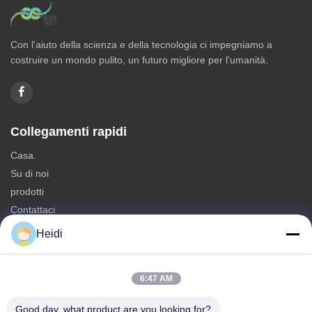
Con l'aiuto della scienza e della tecnologia ci impegniamo a
costruire un mondo pulito, un futuro migliore per l'umanità.
Collegamenti rapidi
Casa.
Su di noi
prodotti
Contattaci
Heidi
Categorie
Fibra di graffetta di poliestere
6:47 AM
Fabbricazione a partire da fibre di poliestere
Fibra di poliestere a bassa fusione
Good day, what product are you looking for?