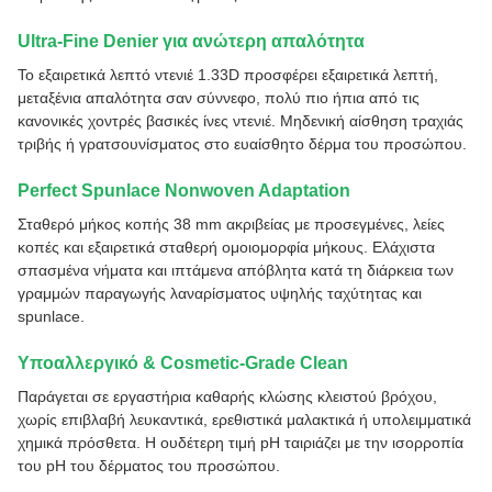
Ultra-Fine Denier για ανώτερη απαλότητα
Το εξαιρετικά λεπτό ντενιέ 1.33D προσφέρει εξαιρετικά λεπτή,
μεταξένια απαλότητα σαν σύννεφο, πολύ πιο ήπια από τις
κανονικές χοντρές βασικές ίνες ντενιέ. Μηδενική αίσθηση τραχιάς
τριβής ή γρατσουνίσματος στο ευαίσθητο δέρμα του προσώπου.
Perfect Spunlace Nonwoven Adaptation
Σταθερό μήκος κοπής 38 mm ακριβείας με προσεγμένες, λείες
κοπές και εξαιρετικά σταθερή ομοιομορφία μήκους. Ελάχιστα
σπασμένα νήματα και ιπτάμενα απόβλητα κατά τη διάρκεια των
γραμμών παραγωγής λαναρίσματος υψηλής ταχύτητας και
spunlace.
Υποαλλεργικό & Cosmetic-Grade Clean
Παράγεται σε εργαστήρια καθαρής κλώσης κλειστού βρόχου,
χωρίς επιβλαβή λευκαντικά, ερεθιστικά μαλακτικά ή υπολειμματικά
χημικά πρόσθετα. Η ουδέτερη τιμή pH ταιριάζει με την ισορροπία
του pH του δέρματος του προσώπου.