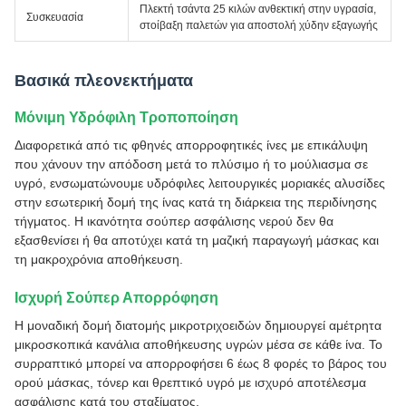
Πλεκτή τσάντα 25 κιλών ανθεκτική στην υγρασία,
Συσκευασία
στοίβαξη παλετών για αποστολή χύδην εξαγωγής
Βασικά πλεονεκτήματα
Μόνιμη Υδρόφιλη Τροποποίηση
Διαφορετικά από τις φθηνές απορροφητικές ίνες με επικάλυψη
που χάνουν την απόδοση μετά το πλύσιμο ή το μούλιασμα σε
υγρό, ενσωματώνουμε υδρόφιλες λειτουργικές μοριακές αλυσίδες
στην εσωτερική δομή της ίνας κατά τη διάρκεια της περιδίνησης
τήγματος. Η ικανότητα σούπερ ασφάλισης νερού δεν θα
εξασθενίσει ή θα αποτύχει κατά τη μαζική παραγωγή μάσκας και
τη μακροχρόνια αποθήκευση.
Ισχυρή Σούπερ Απορρόφηση
Η μοναδική δομή διατομής μικροτριχοειδών δημιουργεί αμέτρητα
μικροσκοπικά κανάλια αποθήκευσης υγρών μέσα σε κάθε ίνα. Το
συρραπτικό μπορεί να απορροφήσει 6 έως 8 φορές το βάρος του
ορού μάσκας, τόνερ και θρεπτικό υγρό με ισχυρό αποτέλεσμα
ασφάλισης κατά του σταξίματος.