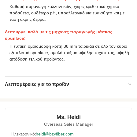
Καθαρή παραγωγή καλλυντικών, χωρίς ερεθιστικά χημικά
πρόσθετα, ουδέτερο pH, υποαλλεργικό για ευαίσθητο και με
τάση ακμής δέρμα.
Λειτουργεί καλά με τις μηχανές παραγωγής μάσκας
spunlace;
Η τυπική ομοιόμορφη κοπή 38 mm ταιριάζει σε όλο τον κύριο
εξοπλισμό spunlace, ομαλό τρέξιμο υψηλής ταχύτητας, υψηλή
απόδοση τελικού προϊόντος.
Λεπτομέρειες για το προϊόν
Name:
Μάσκα προσώπου απορροφητική ίνα
Specification:
1,33D*38mm
Ms. Heidi
Native/Regenerative:
Γενέθλια
Overseas Sales Manager
Color:
λευκό
Ηλεκτρονικό:
heidi@bzyfiber.com