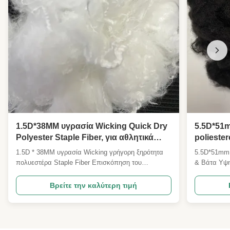
1.5D*38MM υγρασία Wicking Quick Dry
5.5D*51m
Polyester Staple Fiber, για αθλητικά
poliester
ρούχα εσώρουχα & Jersey υφάσματα
alta colo
1.5D * 38MM υγρασία Wicking γρήγορη ξηρότητα
5.5D*51mm 
poliester
πολυεστέρα Staple Fiber Επισκόπηση του
& Βάτα Υψη
specific
προϊόντος Η υγρασία μας 1.5D * 38MM ρύπανση
Επισκόπηση
personal
wicking γρήγορη ξηρή νήμα πολυεστέρα είναι μια
5.5D*51mm 
Βρείτε την καλύτερη τιμή
ώριμη λειτουργική υφαντική πρώτη ύλη που
προσαρμοστ
αναπτύχθηκε με μόνιμη υδροφιλική τεχνολογία
Αναβαθμίστ
τροποποίησης μοσχεύματος,ειδικά παρασκευ...
Μαύρη Ίνα 
ίνα χα...