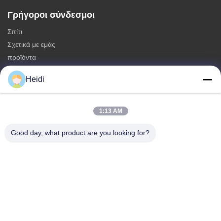
Γρήγοροι σύνδεσμοι
Σπίτι
Σχετικά με εμάς
προϊόντα
Επικοινωνήστε μαζί μας
Heidi
Κατηγορίες
Μη συνεχείς ίνες πολυεστέρα
1:13 AM
Πυροσβεστικές ίνες συστατικού πολυεστέρα
Good day, what product are you looking for?
Φύλλα πολυεστέρα χαμηλής τήξης
Κοίλες κλιμένες μη συνεχείς ίνες πολυεστέρα
Επικεφαλής ίνες ιπκόζης και αντιφλεγμονώδεις ίνες πολυεστέρα
ιπκόζης
Επικοινωνήστε μαζί μας
Τηλεφώνημα: 86-18102756185