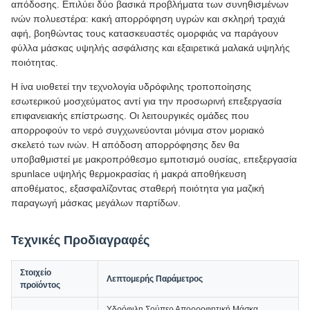
απόδοσης. Επιλύει δύο βασικά προβλήματα των συνηθισμένων
ινών πολυεστέρα: κακή απορρόφηση υγρών και σκληρή τραχιά
αφή, βοηθώντας τους κατασκευαστές ομορφιάς να παράγουν
φύλλα μάσκας υψηλής ασφάλισης και εξαιρετικά μαλακά υψηλής
ποιότητας.
Η ίνα υιοθετεί την τεχνολογία υδρόφιλης τροποποίησης
εσωτερικού μοσχεύματος αντί για την προσωρινή επεξεργασία
επιφανειακής επίστρωσης. Οι λειτουργικές ομάδες που
απορροφούν το νερό συγχωνεύονται μόνιμα στον μοριακό
σκελετό των ινών. Η απόδοση απορρόφησης δεν θα
υποβαθμιστεί με μακροπρόθεσμο εμποτισμό ουσίας, επεξεργασία
spunlace υψηλής θερμοκρασίας ή μακρά αποθήκευση
αποθέματος, εξασφαλίζοντας σταθερή ποιότητα για μαζική
παραγωγή μάσκας μεγάλων παρτίδων.
Τεχνικές Προδιαγραφές
Στοιχείο
Λεπτομερής Παράμετρος
προϊόντος
Υδρόφιλη Σούπερ Απορροφητική Μάσκα