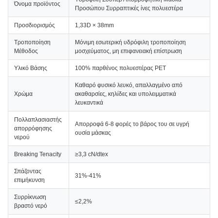
Όνομα προϊόντος
Προσώπου Συρραπτικές ίνες πολυεστέρα
Προσδιορισμός
1,33D × 38mm
Τροποποίηση
Μόνιμη εσωτερική υδρόφιλη τροποποίηση
Μέθοδος
μοσχεύματος, μη επιφανειακή επίστρωση
Υλικό Βάσης
100% παρθένος πολυεστέρας PET
Καθαρό φυσικό λευκό, απαλλαγμένο από
Χρώμα
ακαθαρσίες, κηλίδες και υπολειμματικά
λευκαντικά
Πολλαπλασιαστής
Απορροφά 6-8 φορές το βάρος του σε υγρή
απορρόφησης
ουσία μάσκας
νερού
Breaking Tenacity
≥3,3 cN/dtex
Σπάζοντας
31%-41%
επιμήκυνση
Συρρίκνωση
≤2,2%
βραστό νερό