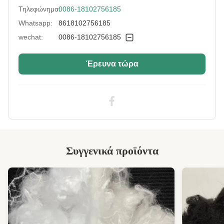
Τηλεφώνημα:
0086-18102756185
More Sizes:
Προσαρμόσιμο
Whatsapp:
8618102756185
Siliconized/Non-
μη πυριτιωμένο
Silicified:
wechat:
0086-18102756185
Έρευνα τώρα
Συγγενικά προϊόντα